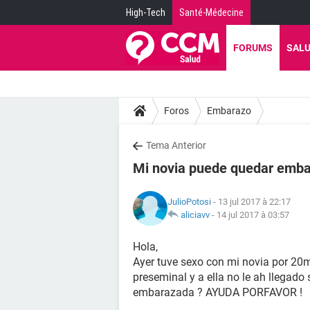
High-Tech
Santé-Médecine
FORUMS
SAL
Foros
Embarazo
Tema Anterior
Mi novia puede quedar embar
JulioPotosi
- 13 jul 2017 à 22:17
aliciavv
-
14 jul 2017 à 03:57
Hola,
Ayer tuve sexo con mi novia por 20min
preseminal y a ella no le ah llegado 
embarazada ? AYUDA PORFAVOR !