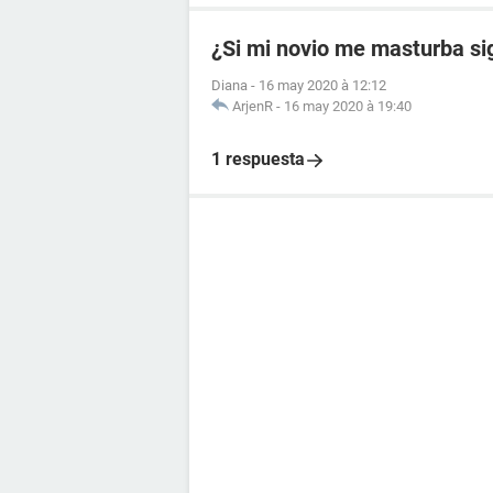
¿Si mi novio me masturba si
Diana
-
16 may 2020 à 12:12
ArjenR
-
16 may 2020 à 19:40
1 respuesta