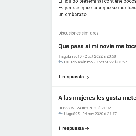
El líquido preseminal contiene poco
Es por eso que cada que se mantiene
un embarazo.
Discusiones similares
Que pasa si mi novia me toc
Tiagobravo10
-
2 oct 2022 à 23:58
usuario anónimo
-
3 oct 2022 à 04:52
1 respuesta
A las mujeres les gusta mete
Hugo805
-
24 nov 2020 à 21:02
Hugo805
-
24 nov 2020 à 21:17
1 respuesta