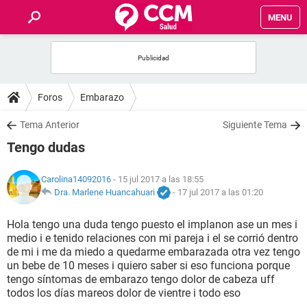
MENU
INICIO
FOROS
Foros
Embarazo
SALUD
Tema Anterior
Siguiente Tema
Tengo dudas
FAMILIA
Carolina14092016
- 15 jul 2017 a las 18:55
NUTRICIÓN
Dra. Marlene Huancahuari
-
17 jul 2017 a las 01:20
Hola tengo una duda tengo puesto el implanon ase un mes i
BIENESTAR
medio i e tenido relaciones con mi pareja i el se corrió dentro
de mi i me da miedo a quedarme embarazada otra vez tengo
SEXUALIDAD
un bebe de 10 meses i quiero saber si eso funciona porque
tengo síntomas de embarazo tengo dolor de cabeza uff
todos los días mareos dolor de vientre i todo eso
GLOSARIO