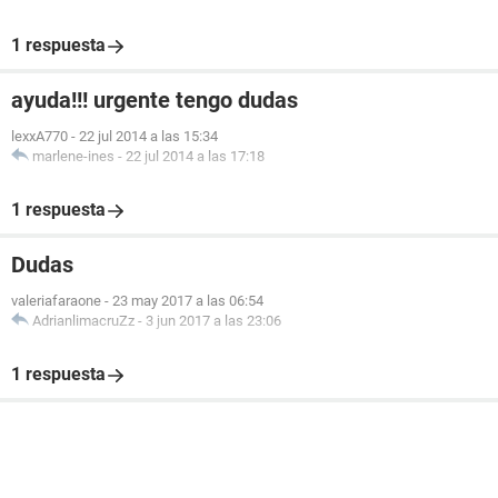
1 respuesta
ayuda!!! urgente tengo dudas
lexxA770
-
22 jul 2014 a las 15:34
marlene-ines
-
22 jul 2014 a las 17:18
1 respuesta
Dudas
valeriafaraone
-
23 may 2017 a las 06:54
AdrianlimacruZz
-
3 jun 2017 a las 23:06
1 respuesta