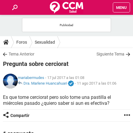
MENU
INICIO
FOROS
Foros
Sexualidad
SALUD
Tema Anterior
Siguiente Tema
Pregunta sobre cerciorat
FAMILIA
mariabermudes
- 17 jul 2017 a las 01:08
NUTRICIÓN
Dra. Marlene Huancahuari
-
11 ago 2017 a las 01:06
Es que tome cerciorat pero solo tome una pastilla el
BIENESTAR
miércoles pasado ¿quiero saber si aun es efectiva?
SEXUALIDAD
Compartir
GLOSARIO