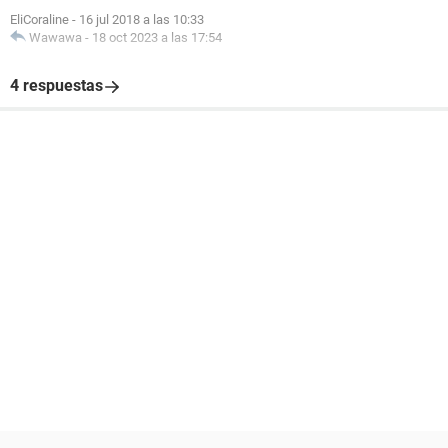
EliCoraline
-
16 jul 2018 a las 10:33
Wawawa
-
18 oct 2023 a las 17:54
4 respuestas