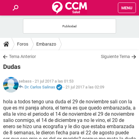
MENU
INICIO
FOROS
Foros
Embarazo
SALUD
Tema Anterior
Siguiente Tema
Dudas
FAMILIA
sebass
- 21 jul 2017 a las 01:53
NUTRICIÓN
Dr. Carlos Salinas
-
21 jul 2017 a las 02:09
hola a todos tengo una duda el 29 de noviembre sali con la
BIENESTAR
que es mi pareja ahora, el tema es que quedo embarazada, a
ella le vino el periodo el 14 de noviembre el 29 de noviembre
SEXUALIDAD
salio conmigo, el 14 de diciembre ya no le vino, el 20 de
enero se hizo una ecografia y le dio que estaba embarazada
de 8 semanas, le dieron fecha para el 22 de agosto puede
GLOSARIO
ser que sea mio o es del ex marido? porque me mata la duda