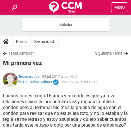
MENU
INICIO
FOROS
Foros
Sexualidad
SALUD
Tema Anterior
Siguiente Tema
Mi primera vez
FAMILIA
Glezmarquez
- 28 jul 2017 a las 00:24
NUTRICIÓN
Dr. Carlos Salinas
-
28 jul 2017 a las 05:32
buenas tardes tengo 16 años y mi duda es que ya tuve
BIENESTAR
relaciones sexuales por primera vez y mi pareja utilizo
condón pero al terminar hicimos la prueba de agua con el
SEXUALIDAD
condón para revisar que no estuviera roto, y no lo estaba y la
regla se me retraso y estoy asustada y quiero saber cuantos
días tarda este retraso o opto por una prueba de embarazo?
GLOSARIO