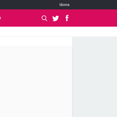
Idioma
O