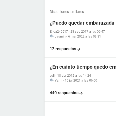
Discusiones similares
¿Puedo quedar embarazada si
Erica240517
-
28 sep 2017 a las 06:47
Jasmin
-
6 mar 2022 a las 03:31
12 respuestas
¿En cuánto tiempo quedo emb
yuli
-
18 abr 2012 a las 14:24
Yami
-
15 jul 2021 a las 06:00
440 respuestas