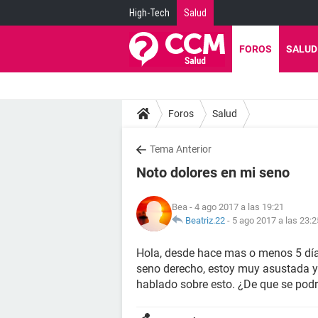
High-Tech
Salud
FOROS
SALUD
Foros
Salud
Tema Anterior
Noto dolores en mi seno
Bea
- 4 ago 2017 a las 19:21
Beatriz.22
-
5 ago 2017 a las 23:2
Hola, desde hace mas o menos 5 día
seno derecho, estoy muy asustada y
hablado sobre esto. ¿De que se podr