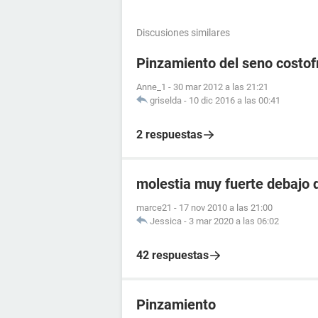
Discusiones similares
Pinzamiento del seno costof
Anne_1
-
30 mar 2012 a las 21:21
griselda
-
10 dic 2016 a las 00:41
2 respuestas
molestia muy fuerte debajo d
marce21
-
17 nov 2010 a las 21:00
Jessica
-
3 mar 2020 a las 06:02
42 respuestas
Pinzamiento