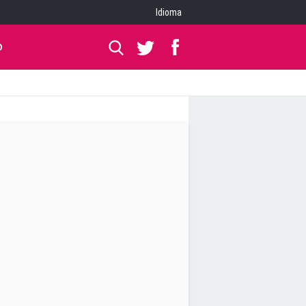
Idioma
O