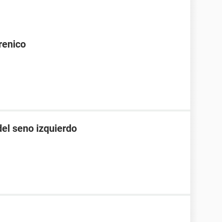
renico
el seno izquierdo