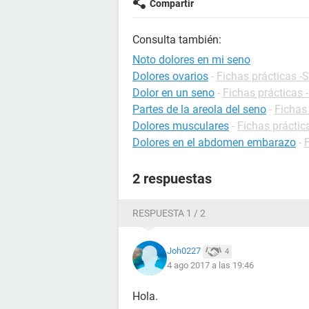
Compartir
Consulta también:
Noto dolores en mi seno
Dolores ovarios
-
Fichas prácticas -
Dolor en un seno
-
Fichas prácticas 
Partes de la areola del seno
-
Fichas 
Dolores musculares
-
Fichas práctic
Dolores en el abdomen embarazo
-
2 respuestas
RESPUESTA 1 / 2
Joh0227
4
4 ago 2017 a las 19:46
Hola.