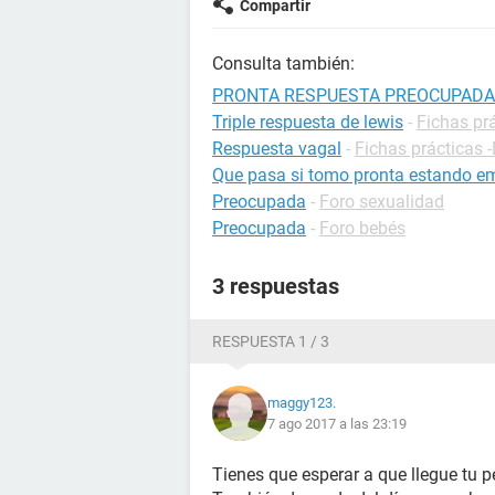
Compartir
Consulta también:
PRONTA RESPUESTA PREOCUPADA
Triple respuesta de lewis
-
Fichas prá
Respuesta vagal
-
Fichas prácticas -
Que pasa si tomo pronta estando 
Preocupada
-
Foro sexualidad
Preocupada
-
Foro bebés
3 respuestas
RESPUESTA 1 / 3
maggy123.
7 ago 2017 a las 23:19
Tienes que esperar a que llegue tu p