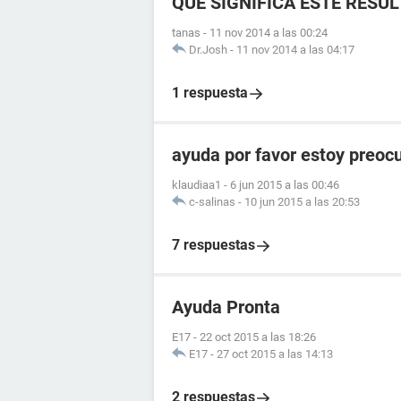
QUE SIGNIFICA ESTE RESU
tanas
-
11 nov 2014 a las 00:24
Dr.Josh
-
11 nov 2014 a las 04:17
1 respuesta
ayuda por favor estoy preoc
klaudiaa1
-
6 jun 2015 a las 00:46
c-salinas
-
10 jun 2015 a las 20:53
7 respuestas
Ayuda Pronta
E17
-
22 oct 2015 a las 18:26
E17
-
27 oct 2015 a las 14:13
2 respuestas