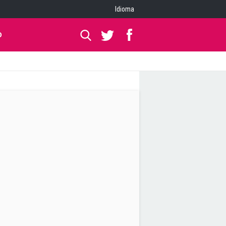
Idioma
O