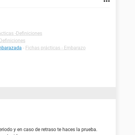
cticas -Definiciones
Definiciones
embarazada
-
Fichas prácticas - Embarazo
eriodo y en caso de retraso te haces la prueba.