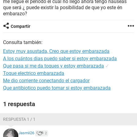
me llegue el periodo el cual no llego ahora tengo náuseas
que será ¿ puede existir la posibilidad de que yo este én
embarazo?
Compartir
Consulta también:
Estoy muy asustada, Creo que estoy embarazada
A los cuántos dias puedo saber si estoy embarazada
Que pasa si me da toques y estoy embarazada
✓
Toque electrico embarazada
Me dio corriente conectando el cargador
Que antibiotico puedo tomar si estoy embarazada
1 respuesta
RESPUESTA 1 / 1
Jasmii26
2