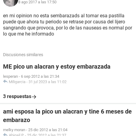
8 ago 2017 a las 17:50
en mi opinion no esta sembarazads al tomar esa pastilla
puede que ahora tu periodo se retrase por causa del lijero
sangrando que provoca, por lo de las nauseas es normal por
lo que me he informado
Discusiones similares
ME pico un alacran y estoy embarazada
lesperan
-
6 sep 2012 a las 21:34
Miligarcia
-
31 jul 2023 a las 11:02
3 respuestas
ami esposa la pico un alacran y tine 6 meses de
embarazo
melky moran
-
25 dic 2012 a las 21:04
Abigail P.
-
25 dic 2012 a las 21:37