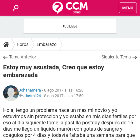
MENU
INICIO
FOROS
Foros
Embarazo
SALUD
Tema Anterior
Siguiente Tema
Estoy muy asustada, Creo que estoy
FAMILIA
embarazada
NUTRICIÓN
Johanamera
- 8 ago 2017 a las 16:28
Jasmii26
-
8 ago 2017 a las 17:50
BIENESTAR
Hola, tengo un problema hace un mes mi novio y yo
estuvimos sin proteccion y yo estaba en mis dias fertiles por
SEXUALIDAD
eso al día siguiente tome la pastilla postday después de 15
días me llego un líquido marrón con gotas de sangre y
coágulos por 4 dias y todavía faltaba una semana para que
GLOSARIO