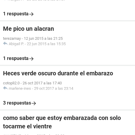
1 respuesta
Me pico un alacran
terezamay
-
12 jun 2015 a las 21:25
Abigail P.
-
22 jun 2015 a las 15:35
1 respuesta
Heces verde oscuro durante el embarazo
cotopli2.0
-
26 oct 2017 a las 17:40
marlene-ines
-
29 oct 2017 a las 23:14
3 respuestas
como saber que estoy embarazada con solo
tocarme el vientre