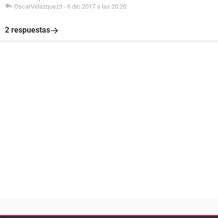
OscarVelazquez3
-
6 dic 2017 a las 20:20
2 respuestas