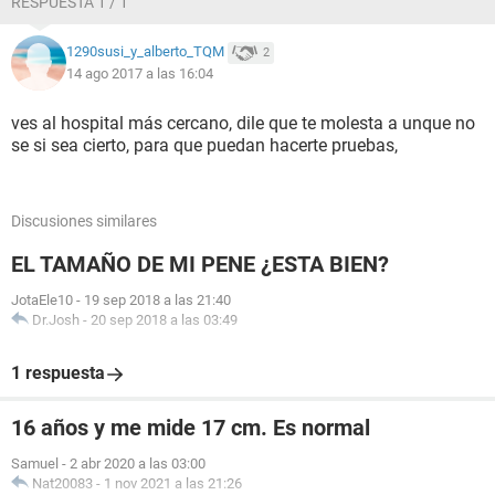
RESPUESTA 1 / 1
1290susi_y_alberto_TQM
2
14 ago 2017 a las 16:04
ves al hospital más cercano, dile que te molesta a unque no
se si sea cierto, para que puedan hacerte pruebas,
Discusiones similares
EL TAMAÑO DE MI PENE ¿ESTA BIEN?
JotaEle10
-
19 sep 2018 a las 21:40
Dr.Josh
-
20 sep 2018 a las 03:49
1 respuesta
16 años y me mide 17 cm. Es normal
Samuel
-
2 abr 2020 a las 03:00
Nat20083
-
1 nov 2021 a las 21:26