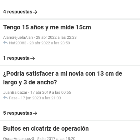
4 respuestas
Tengo 15 años y me mide 15cm
AlanorejuelaAlan
-
28 abr 2022 a las 22:23
Nat20083
-
28 abr 2022 a las 23:59
1 respuesta
¿Podría satisfacer a mi novia con 13 cm de
largo y 3 de ancho?
JuanBalcazar
-
17 abr 2019 a las 00:55
Faze
-
17 jun 2023 a las 21:03
5 respuestas
Bultos en cicatriz de operación
OscarVelazquez3
-
5 dic 2017 a las 18:20