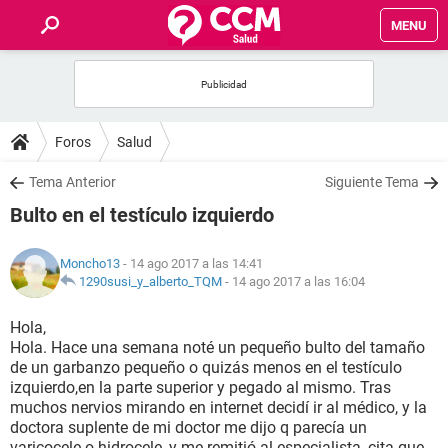
MENU
INICIO
FOROS
Foros
Salud
SALUD
Tema Anterior
Siguiente Tema
Bulto en el testículo izquierdo
FAMILIA
Moncho13
- 14 ago 2017 a las 14:41
NUTRICIÓN
1290susi_y_alberto_TQM
-
14 ago 2017 a las 16:04
Hola,
BIENESTAR
Hola. Hace una semana noté un pequeño bulto del tamaño
de un garbanzo pequeño o quizás menos en el testículo
SEXUALIDAD
izquierdo,en la parte superior y pegado al mismo. Tras
muchos nervios mirando en internet decidí ir al médico, y la
doctora suplente de mi doctor me dijo q parecía un
GLOSARIO
varicocele o hidrocele, y me remitió al especialista, cita que