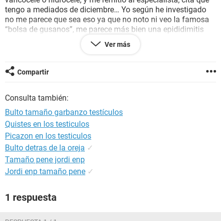
tengo a mediados de diciembre… Yo según he investigado
no me parece que sea eso ya que no noto ni veo la famosa
“bolsa de gusanos”, me parece más bien una epididimitis
según he podido leer. Acá viene ahora mi pregunta, hay
Ver más
veces que no noto el bultito, y palpando lo encuentro en la
parte de abajo esta vez, parece que mi testículo ha rotado y
dado la vuelta dentro del escroto y lo tengo q manipular para
Compartir
que vuelva arriba, tengo miedo de que sea una torsión
testicular. El dolor que tengo es más bien una molestia leve,
Consulta también:
aparte de los nervios y canguelo que me entra por dentro, la
cual es mayor.
Bulto tamaño garbanzo testículos
Quistes en los testiculos
Picazon en los testiculos
Bulto detras de la oreja
✓
Tamaño pene jordi enp
Jordi enp tamaño pene
✓
1 respuesta