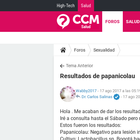
High-Tech
Salud
FOROS
SALUD
Foros
Sexualidad
Tema Anterior
Resultados de papanicolau
Wabby2017
- 17 ago 2017 a las 05:1
Dr. Carlos Salinas
-
17 ago 20
Hola . Me acaban de dar los resultad
Iré a consulta hasta el Sábado pero
Estos fueron los resultados:
Papanicolau: Negativo para lesión in
Cultivo: Lactobacillus sp. Bogotá ba