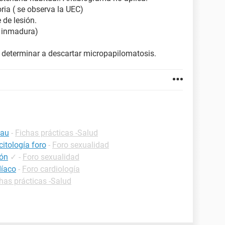
ria ( se observa la UEC)
 de lesión.
a inmadura)
 determinar a descartar micropapilomatosis.
lau
-
Fichas prácticas -Salud
itología foro
-
Foro sexualidad
ión
✓
-
Foro sexualidad
díaco
-
Foro cardiología
has prácticas -Salud