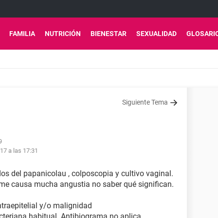
FAMILIA
NUTRICIÓN
BIENESTAR
SEXUALIDAD
GLOSARI
Siguiente Tema
9
17 a las 17:31
os del papanicolau , colposcopia y cultivo vaginal.
 me causa mucha angustia no saber qué significan.
traepitelial y/o malignidad
cteriana habitual. Antibiograma no aplica.