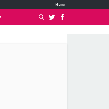
Idioma
O