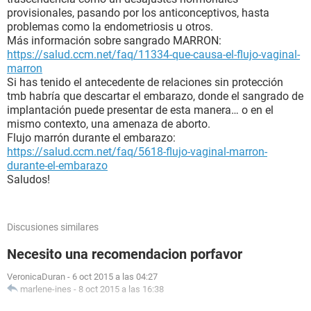
provisionales, pasando por los anticonceptivos, hasta
problemas como la endometriosis u otros.
Más información sobre sangrado MARRON:
https://salud.ccm.net/faq/11334-que-causa-el-flujo-vaginal-
marron
Si has tenido el antecedente de relaciones sin protección
tmb habría que descartar el embarazo, donde el sangrado de
implantación puede presentar de esta manera… o en el
mismo contexto, una amenaza de aborto.
Flujo marrón durante el embarazo:
https://salud.ccm.net/faq/5618-flujo-vaginal-marron-
durante-el-embarazo
Saludos!
Discusiones similares
Necesito una recomendacion porfavor
VeronicaDuran
-
6 oct 2015 a las 04:27
marlene-ines
-
8 oct 2015 a las 16:38