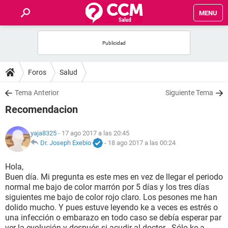
MENU
INICIO
FOROS
Foros
Salud
SALUD
Tema Anterior
Siguiente Tema
Recomendacion
FAMILIA
yaja8325
- 17 ago 2017 a las 20:45
NUTRICIÓN
Dr. Joseph Exebio
-
18 ago 2017 a las 00:24
Hola,
BIENESTAR
Buen día. Mi pregunta es este mes en vez de llegar el periodo
normal me bajo de color marrón por 5 días y los tres días
SEXUALIDAD
siguientes me bajo de color rojo claro. Los pesones me han
dolido mucho. Y pues estuve leyendo ke a veces es estrés o
una infección o embarazo en todo caso se debía esperar par
GLOSARIO
ver la evolución y después si acudir al doctor . Sólo ke a