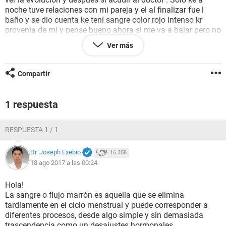
noche tuve relaciones con mi pareja y el al finalizar fue l
baño y se dio cuenta ke tení sangre color rojo intenso kr
provenía de mi y pensé bueno ahora si me va a bajar pero no
no pasa nada solo ke me volvieron los cólicos y cansancio.
Ver más
No se ke hacer si ir de una al doctor o esperar hacer me
alguna prueba de sangre
Compartir
1 respuesta
RESPUESTA 1 / 1
Dr. Joseph Exebio
16.358
18 ago 2017 a las 00:24
Hola!
La sangre o flujo marrón es aquella que se elimina
tardíamente en el ciclo menstrual y puede corresponder a
diferentes procesos, desde algo simple y sin demasiada
trascendencia como un desajustes hormonales