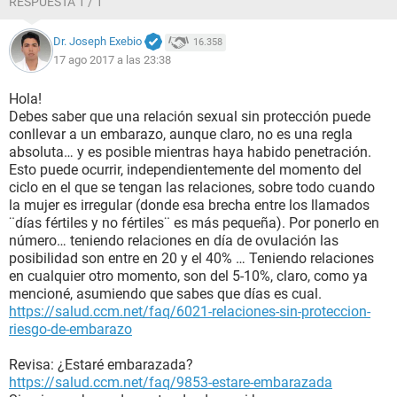
RESPUESTA 1 / 1
Dr. Joseph Exebio
16.358
17 ago 2017 a las 23:38
Hola!
Debes saber que una relación sexual sin protección puede
conllevar a un embarazo, aunque claro, no es una regla
absoluta… y es posible mientras haya habido penetración.
Esto puede ocurrir, independientemente del momento del
ciclo en el que se tengan las relaciones, sobre todo cuando
la mujer es irregular (donde esa brecha entre los llamados
¨días fértiles y no fértiles¨ es más pequeña). Por ponerlo en
número… teniendo relaciones en día de ovulación las
posibilidad son entre en 20 y el 40% … Teniendo relaciones
en cualquier otro momento, son del 5-10%, claro, como ya
mencioné, asumiendo que sabes que días es cual.
https://salud.ccm.net/faq/6021-relaciones-sin-proteccion-
riesgo-de-embarazo
Revisa: ¿Estaré embarazada?
https://salud.ccm.net/faq/9853-estare-embarazada