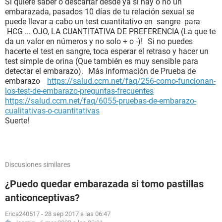
Si quiere saber o descartar desde ya si hay o no un
embarazada, pasados 10 días de tu relación sexual se
puede llevar a cabo un test cuantitativo en sangre para
HCG ... OJO, LA CUANTITATIVA DE PREFERENCIA (La que te
da un valor en números y no solo + o -)! Si no puedes
hacerte el test en sangre, toca esperar el retraso y hacer un
test simple de orina (Que también es muy sensible para
detectar el embarazo). Más información de Prueba de
embarazo
https://salud.ccm.net/faq/256-como-funcionan-
los-test-de-embarazo-preguntas-frecuentes
https://salud.ccm.net/faq/6055-pruebas-de-embarazo-
cualitativas-o-cuantitativas
Suerte!
Discusiones similares
¿Puedo quedar embarazada si tomo pastillas
anticonceptivas?
Erica240517
-
28 sep 2017 a las 06:47