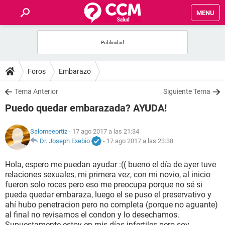
MENU
INICIO
FOROS
Foros
Embarazo
SALUD
Tema Anterior
Siguiente Tema
Puedo quedar embarazada? AYUDA!
FAMILIA
Salomeeortiz
- 17 ago 2017 a las 21:34
NUTRICIÓN
Dr. Joseph Exebio
-
17 ago 2017 a las 23:38
Hola, espero me puedan ayudar :(( bueno el día de ayer tuve
BIENESTAR
relaciones sexuales, mi primera vez, con mi novio, al inicio
fueron solo roces pero eso me preocupa porque no sé si
SEXUALIDAD
pueda quedar embaraza, luego el se puso el preservativo y
ahí hubo penetracion pero no completa (porque no aguante)
al final no revisamos el condon y lo desechamos.
GLOSARIO
Supuestamente estoy en mis días infertiles pero soy