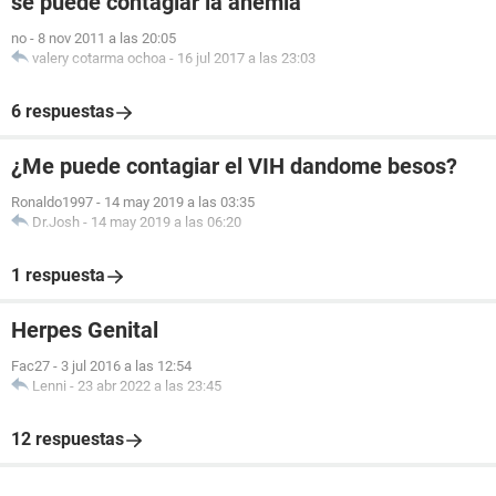
se puede contagiar la anemia
no
-
8 nov 2011 a las 20:05
valery cotarma ochoa
-
16 jul 2017 a las 23:03
6 respuestas
¿Me puede contagiar el VIH dandome besos?
Ronaldo1997
-
14 may 2019 a las 03:35
Dr.Josh
-
14 may 2019 a las 06:20
1 respuesta
Herpes Genital
Fac27
-
3 jul 2016 a las 12:54
Lenni
-
23 abr 2022 a las 23:45
12 respuestas