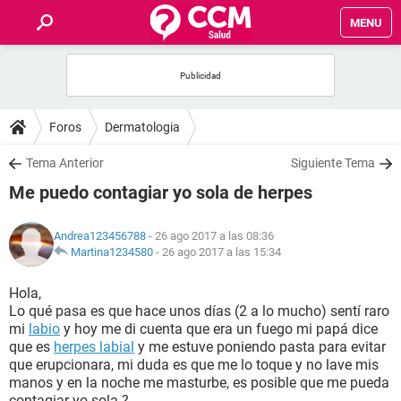
MENU
INICIO
FOROS
Foros
Dermatologia
SALUD
Tema Anterior
Siguiente Tema
Me puedo contagiar yo sola de herpes
FAMILIA
Andrea123456788
- 26 ago 2017 a las 08:36
NUTRICIÓN
Martina1234580
-
26 ago 2017 a las 15:34
Hola,
BIENESTAR
Lo qué pasa es que hace unos días (2 a lo mucho) sentí raro
mi
labio
y hoy me di cuenta que era un fuego mi papá dice
SEXUALIDAD
que es
herpes labial
y me estuve poniendo pasta para evitar
que erupcionara, mi duda es que me lo toque y no lave mis
manos y en la noche me masturbe, es posible que me pueda
GLOSARIO
contagiar yo sola ?