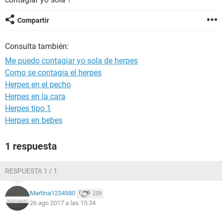
Compartir
Consulta también:
Me puedo contagiar yo sola de herpes
Como se contagia el herpes
Herpes en el pecho
Herpes en la cara
Herpes tipo 1
Herpes en bebes
1 respuesta
RESPUESTA 1 / 1
Martina1234580
259
26 ago 2017 a las 15:34