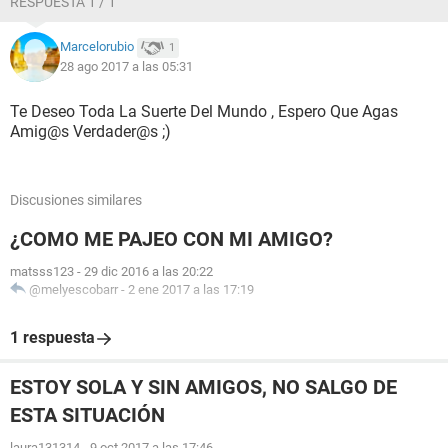
RESPUESTA 1 / 1
Marcelorubio
1
28 ago 2017 a las 05:31
Te Deseo Toda La Suerte Del Mundo , Espero Que Agas
Amig@s Verdader@s ;)
Discusiones similares
¿COMO ME PAJEO CON MI AMIGO?
matsss123
-
29 dic 2016 a las 20:22
@melyescobarr
-
2 ene 2017 a las 17:19
1 respuesta
ESTOY SOLA Y SIN AMIGOS, NO SALGO DE
ESTA SITUACIÓN
laura131314
-
9 oct 2017 a las 17:46