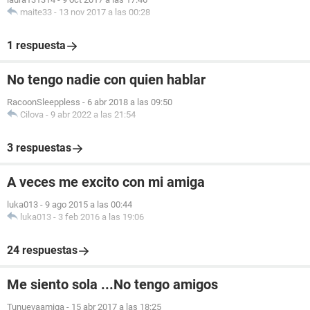
maite33
-
13 nov 2017 a las 00:28
1 respuesta
No tengo nadie con quien hablar
RacoonSleeppless
-
6 abr 2018 a las 09:50
Cilova
-
9 abr 2022 a las 21:54
3 respuestas
A veces me excito con mi amiga
luka013
-
9 ago 2015 a las 00:44
luka013
-
3 feb 2016 a las 19:06
24 respuestas
Me siento sola ...No tengo amigos
Tunuevaamiga
-
15 abr 2017 a las 18:25