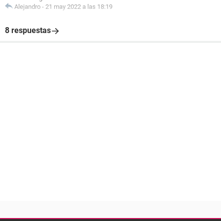
Alejandro
-
21 may 2022 a las 18:19
8 respuestas