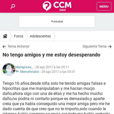
MENU
INICIO
FOROS
Foros
Adolescentes
SALUD
Tema Anterior
Siguiente Tema
No tengo amigos y me estoy desesperando
FAMILIA
Mariajosse_
- 28 ago 2017 a las 05:11
NUTRICIÓN
Marcelorubio
-
28 ago 2017 a las 05:31
Tengo 16 años,desde niña solo he tenido amigas falsas e
BIENESTAR
hipocritas que me manipulaban y me hacian mucjo
daño,ahora sigo con una de ellas y me ha hecho mucho
SEXUALIDAD
daño,no podria ni contarlo porque es demasiado,y aparte
creia que ya habia conseguido una mejor amiga pero me he
dado cuenta de que creo que no le importo,solo cuando le
GLOSARIO
interesa habla conmigo,se enoja por todo,me habla cortante