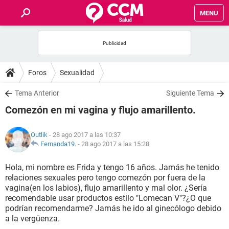
MENU
INICIO
FOROS
Foros
Sexualidad
SALUD
Tema Anterior
Siguiente Tema
Comezón en mi vagina y flujo amarillento.
FAMILIA
Outlik
- 28 ago 2017 a las 10:37
NUTRICIÓN
Fernanda19.
-
28 ago 2017 a las 15:28
Hola, mi nombre es Frida y tengo 16 años. Jamás he tenido
BIENESTAR
relaciones sexuales pero tengo comezón por fuera de la
vagina(en los labios), flujo amarillento y mal olor. ¿Sería
SEXUALIDAD
recomendable usar productos estilo "Lomecan V"?¿O que
podrían recomendarme? Jamás he ido al ginecólogo debido
a la vergüenza.
GLOSARIO