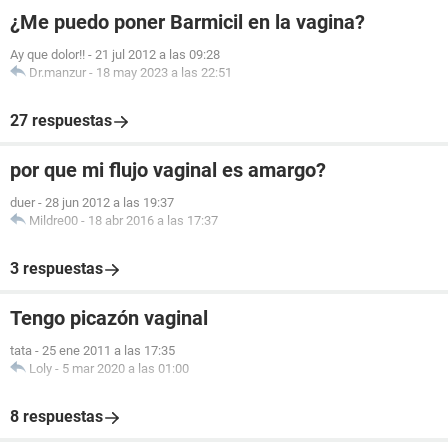
¿Me puedo poner Barmicil en la vagina?
Ay que dolor!!
-
21 jul 2012 a las 09:28
Dr.manzur
-
18 may 2023 a las 22:51
27 respuestas
por que mi flujo vaginal es amargo?
duer
-
28 jun 2012 a las 19:37
Mildre00
-
18 abr 2016 a las 17:37
3 respuestas
Tengo picazón vaginal
tata
-
25 ene 2011 a las 17:35
Loly
-
5 mar 2020 a las 01:00
8 respuestas