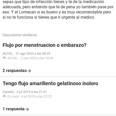
sepas que tipo de infección tienes y te de la medicación
adecuada, pero entiendo que te de pena yo también pase por
eso. Y el Lomecan si es bueno y es muy recomendable pero
si no te funciona si tienes que ir urgente al medico.
Discusiones similares
Flujo por menstruacion o embarazo?
ALY30_
-
31 ago 2023 a las 08:33
ALY30_
-
2 sep 2023 a las 18:45
2 respuestas
Tengo flujo amarillento gelatinoso inoloro
Daniela
-
3 jul 2019 a las 21:41
Dr.Josh
-
4 jul 2019 a las 22:22
1 respuesta