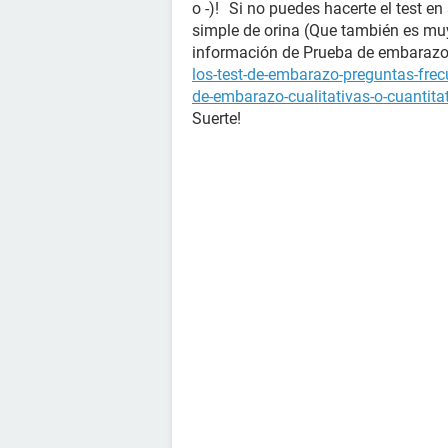
o -)! Si no puedes hacerte el test en
simple de orina (Que también es mu
información de Prueba de embara
los-test-de-embarazo-preguntas-fre
de-embarazo-cualitativas-o-cuantita
Suerte!