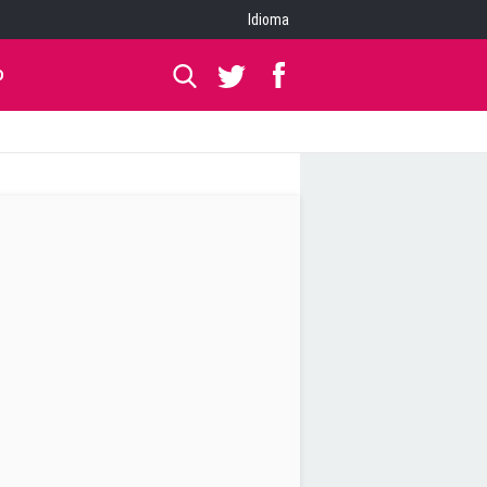
Idioma
O