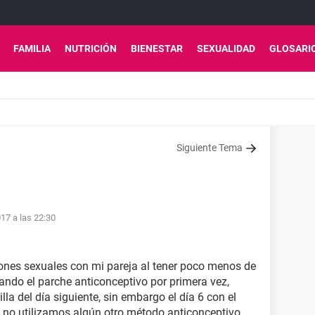
FAMILIA
NUTRICIÓN
BIENESTAR
SEXUALIDAD
GLOSARI
Siguiente Tema
17 a las 22:30
iones sexuales con mi pareja al tener poco menos de
ndo el parche anticonceptivo por primera vez,
lla del día siguiente, sin embargo el día 6 con el
y no utilizamos algún otro método anticonceptivo,