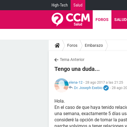
High-Tech
Salud
FOROS
SALUD
Foros
Embarazo
Tema Anterior
Tengo una duda...
elena-12
- 28 ago 2017 a las 21:25
Dr. Joseph Exebio
-
28 ago 20
Hola.
En el caso de que haya tenido relac
una semana, exactamente 5 días usa
consideré la opción de tomar la pasti
parche volvimos a tener relaciones 