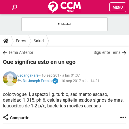
MENU
INICIO
FOROS
Foros
Salud
SALUD
Tema Anterior
Siguiente Tema
Que significa esto en un ego
FAMILIA
uscangakare
- 10 sep 2017 a las 01:07
NUTRICIÓN
Dr. Joseph Exebio
-
10 sep 2017 a las 14:21
color:voguel I, aspecto lig. turbio, sedimento escaso,
BIENESTAR
densidad 1.015, ph 6, celulas epiteliales:dos signos de mas,
leucocitos de 1-2 p/c, bacterias moviles escasas
SEXUALIDAD
Compartir
GLOSARIO