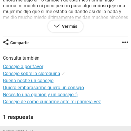
normal ni mucho ni poco pero m paso algo curioso jeje una
mujer me dijo que si me estaba cuidando así de la nada y
me dio mucho miedo últimamente me dan muchos hincónes
en los ovarios o mucho flujo blanco que me dicen ? Estaré
Ver más
haciendo bolas por nada o tendré algo descarte el embarazo
pues ya me ha bajados dos veces después de la última
relación de riesgo
Compartir
Consulta también:
Consejo a por favor
Consejo sobre la cloroquina
✓
Buena noche un consejo
Quiero embarasarme quiero un consejo
Necesito una opinion y un consejo :)
Consejo de como cuidarme ante mi primera vez
1 respuesta