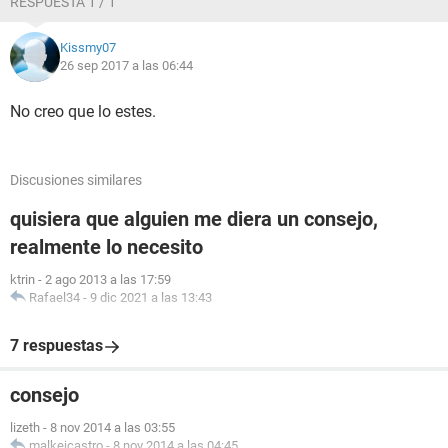
RESPUESTA 1 / 1
Kissmy07
26 sep 2017 a las 06:44
No creo que lo estes.
Discusiones similares
quisiera que alguien me diera un consejo,
realmente lo necesito
ktrin
-
2 ago 2013 a las 17:59
Rafael34
-
9 dic 2021 a las 13:43
7 respuestas
consejo
lizeth
-
8 nov 2014 a las 03:55
malkejcastro
-
8 nov 2014 a las 04:45