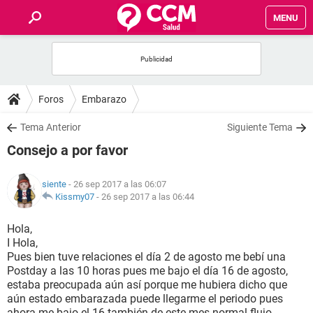
MENU
INICIO
FOROS
Foros
Embarazo
SALUD
Tema Anterior
Siguiente Tema
Consejo a por favor
FAMILIA
siente
- 26 sep 2017 a las 06:07
NUTRICIÓN
Kissmy07
-
26 sep 2017 a las 06:44
Hola,
BIENESTAR
I Hola,
Pues bien tuve relaciones el día 2 de agosto me bebí una
SEXUALIDAD
Postday a las 10 horas pues me bajo el día 16 de agosto,
estaba preocupada aún así porque me hubiera dicho que
aún estado embarazada puede llegarme el periodo pues
GLOSARIO
ahora me bajo el 16 también de este mes normal flujo