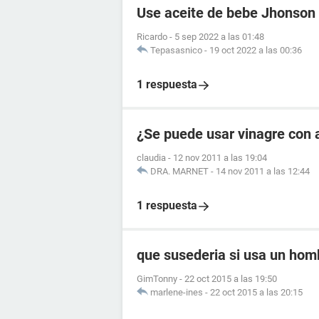
Use aceite de bebe Jhonson
Ricardo
-
5 sep 2022 a las 01:48
Tepasasnico
-
19 oct 2022 a las 00:36
1 respuesta
¿Se puede usar vinagre con a
claudia
-
12 nov 2011 a las 19:04
DRA. MARNET
-
14 nov 2011 a las 12:44
1 respuesta
que susederia si usa un hom
GimTonny
-
22 oct 2015 a las 19:50
marlene-ines
-
22 oct 2015 a las 20:15