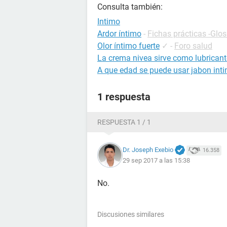
Consulta también:
Intimo
Ardor íntimo
-
Fichas prácticas -Glos
Olor íntimo fuerte
✓
-
Foro salud
La crema nivea sirve como lubricant
A que edad se puede usar jabon int
1 respuesta
RESPUESTA 1 / 1
Dr. Joseph Exebio
16.358
29 sep 2017 a las 15:38
No.
Discusiones similares