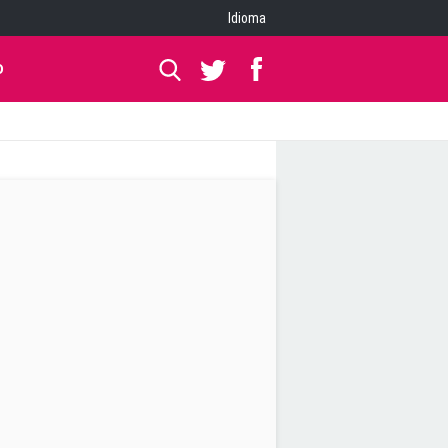
Idioma
O