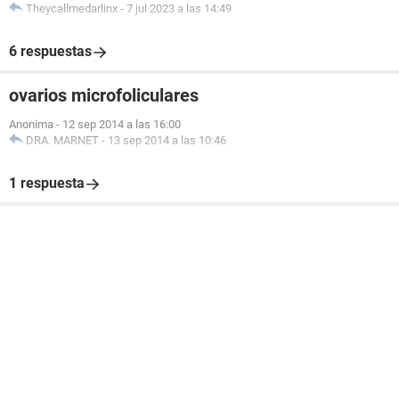
Theycallmedarlinx
-
7 jul 2023 a las 14:49
6 respuestas
ovarios microfoliculares
Anonima
-
12 sep 2014 a las 16:00
DRA. MARNET
-
13 sep 2014 a las 10:46
1 respuesta