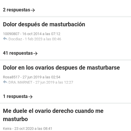
2 respuestas
Dolor después de masturbación
10090807
-
16 oct 2014 a las 07:12
Docdiaz
-
1 feb 2023 a las 00:46
41 respuestas
Dolor en los ovarios despues de masturbarse
Rosa8517
-
27 jun 2019 a las 02:54
DRA. MARNET
-
27 jun 2019 a las 12:27
1 respuesta
Me duele el ovario derecho cuando me
masturbo
Keira
-
23 oct 2020 a las 08:41