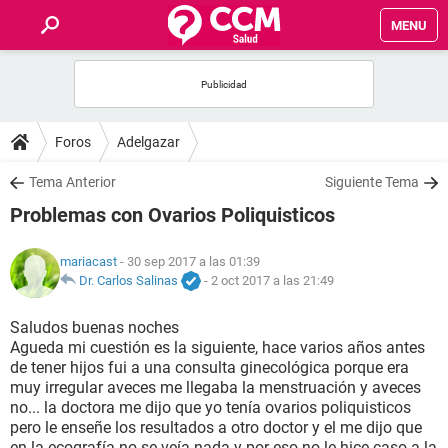
MENU
INICIO
FOROS
Foros
Adelgazar
SALUD
Tema Anterior
Siguiente Tema
Problemas con Ovarios Poliquisticos
FAMILIA
mariacast
- 30 sep 2017 a las 01:39
NUTRICIÓN
Dr. Carlos Salinas
-
2 oct 2017 a las 21:49
Saludos buenas noches
BIENESTAR
Agueda mi cuestión es la siguiente, hace varios años antes
de tener hijos fui a una consulta ginecológica porque era
SEXUALIDAD
muy irregular aveces me llegaba la menstruación y aveces
no... la doctora me dijo que yo tenía ovarios poliquisticos
pero le enseñe los resultados a otro doctor y el me dijo que
GLOSARIO
en la ecografía no se veía nada y por eso no le hice caso a la