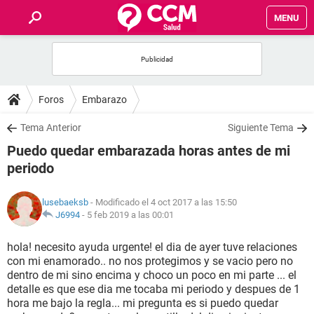
MENU
INICIO
FOROS
Foros
Embarazo
SALUD
Tema Anterior
Siguiente Tema
Puedo quedar embarazada horas antes de mi
FAMILIA
periodo
NUTRICIÓN
lusebaeksb
- Modificado el 4 oct 2017 a las 15:50
J6994
-
5 feb 2019 a las 00:01
BIENESTAR
hola! necesito ayuda urgente! el dia de ayer tuve relaciones
con mi enamorado.. no nos protegimos y se vacio pero no
SEXUALIDAD
dentro de mi sino encima y choco un poco en mi parte ... el
detalle es que ese dia me tocaba mi periodo y despues de 1
hora me bajo la regla... mi pregunta es si puedo quedar
GLOSARIO