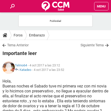
MENU
INICIO
FOROS
Foros
Embarazo
SALUD
Tema Anterior
Siguiente Tema
Importante leer
FAMILIA
Telmo64
- 4 oct 2017 a las 23:12
NUTRICIÓN
Katadeo
-
4 oct 2017 a las 23:52
Hola,
BIENESTAR
Buenas noches el Sabado tuve mi primera vez con mi novia
y lo hicimos con preservativo , no llegue a eyacular dentro de
SEXUALIDAD
ella, al finalizar el acto revise que el preservativo no
estuviese roto , y no lo estaba . Ella esta teniendo sintomas
de dolor de ovarios y va a tener la regla el 13 de octubre
GLOSARIO
dentro de 9 dias , esta embarazada ? Me podeis ayudar ?