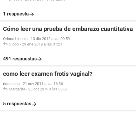
1 respuesta
Cómo leer una prueba de embarazo cuantitativa
Oriana Lincoln
-
10 dic 2012 a las 00:59
Giooo
-
29 ene 2019 a las 01:21
491 respuestas
como leer examen frotis vaginal?
rissielana
-
21 nov 2011 a las 16:36
Margarita
-
26 oct 2019 a las 06:07
5 respuestas