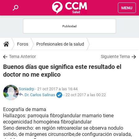
MENU
INICIO
FOROS
Foros
Profesionales de la salud
SALUD
Tema Anterior
Siguiente Tema
Buenos días que significa este resultado el
FAMILIA
doctor no me explico
NUTRICIÓN
Soniadrp
- 21 oct 2017 a las 16:44
Dr. Carlos Salinas
-
22 oct 2017 a las 00:22
BIENESTAR
Ecografía de mama
Hallazgos: parroquia fibroglandular mamario tiene
SEXUALIDAD
ecogenicidad homogénea fibroglandular
Seno derecho: en región retroareolar se observa nodulo
solido, de márgenes circunscribe,de configuración ovalada,
GLOSARIO