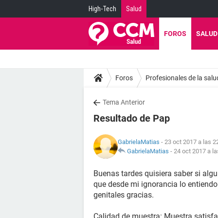
High-Tech
Salud
FOROS
SALUD
Foros
Profesionales de la salu
Tema Anterior
Resultado de Pap
GabrielaMatias
- 23 oct 2017 a las 2
GabrielaMatias
-
24 oct 2017 a la
Buenas tardes quisiera saber si algu
que desde mi ignorancia lo entiend
genitales gracias.
Calidad de muestra: Muestra satisfac