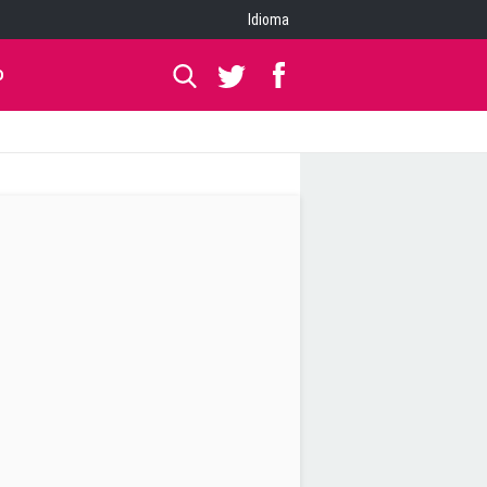
Idioma
O