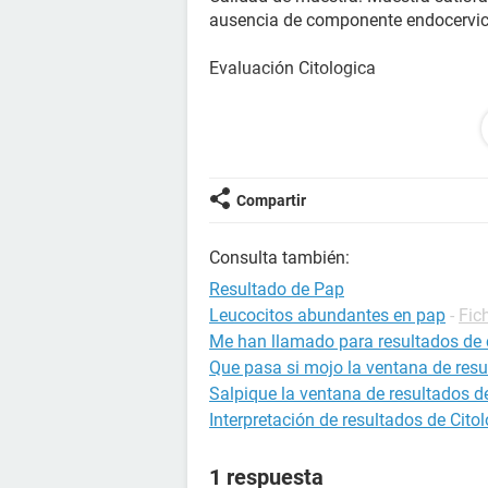
ausencia de componente endocervic
Evaluación Citologica
células escamosas: NILM-NEGATIVO p
células glandulares: No se observan
Otros Hallazgos: Anomalías celulare
Flora: Flora vaginal sin cambios rem
Compartir
Sugerencias:Sin sugerencias.
Consulta también:
Resultado de Pap
Leucocitos abundantes en pap
-
Fic
Me han llamado para resultados de c
Que pasa si mojo la ventana de res
Salpique la ventana de resultados d
Interpretación de resultados de Cito
1 respuesta