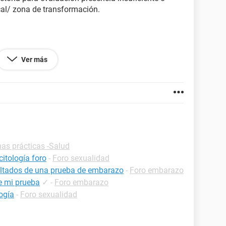
al/ zona de transformación.
ara lesión intraepitelial o malignidad.
Ver más
 células glandulares.
s simples.
arcables (lactobasilos, cocobasilos, etc.)
has prácticas -Salud
itología foro
-
Foro sexualidad
ultados de una prueba de embarazo
-
Foro embarazo
e mi prueba
✓
-
Foro embarazo
logía
-
Foro sexualidad