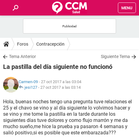
MENU
INICIO
FOROS
Foros
Contracepción
SALUD
Tema Anterior
Siguiente Tema
La pastilla del día siguiente no funcionó
FAMILIA
Carmen-09
- 27 oct 2017 a las 03:04
NUTRICIÓN
jesi127
-
27 oct 2017 a las 03:14
Hola, buenas noches tengo una pregunta tuve relaciones el
BIENESTAR
25 y el chavo se vino y al día siguiente lo volvimos hacer y
se vino y me tome la pastilla en la tarde durante los
SEXUALIDAD
siguientes días tuve dolores y como flujo marrón y me da
mucho sueño,me hice la prueba ya pasaron 4 semanas y
salió positivo,si es posible que este embarazada???
GLOSARIO