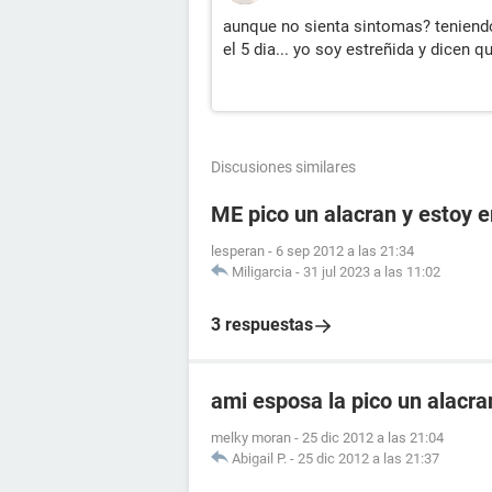
aunque no sienta sintomas? teniendo
el 5 dia... yo soy estreñida y dicen 
Discusiones similares
ME pico un alacran y estoy
lesperan
-
6 sep 2012 a las 21:34
Miligarcia
-
31 jul 2023 a las 11:02
3 respuestas
ami esposa la pico un alacr
melky moran
-
25 dic 2012 a las 21:04
Abigail P.
-
25 dic 2012 a las 21:37