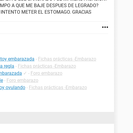
EMPO A QUE ME BAJE DESPUES DE LEGRADO?
 INTENTO METER EL ESTOMAGO. GRACIAS
estoy embarazada
-
Fichas prácticas -Embarazo
a regla
-
Fichas prácticas -Embarazo
embarazada
✓
-
Foro embarazo
de
-
Foro embarazo
oy ovulando
-
Fichas prácticas -Embarazo