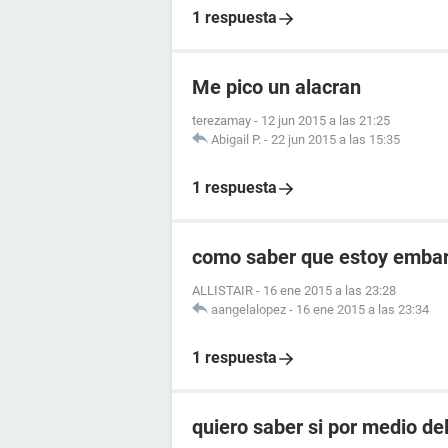
1 respuesta
Me pico un alacran
terezamay
-
12 jun 2015 a las 21:25
Abigail P.
-
22 jun 2015 a las 15:35
1 respuesta
como saber que estoy embara
ALLISTAIR
-
16 ene 2015 a las 23:28
aangelalopez
-
16 ene 2015 a las 23:34
1 respuesta
quiero saber si por medio de