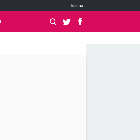
Idioma
O