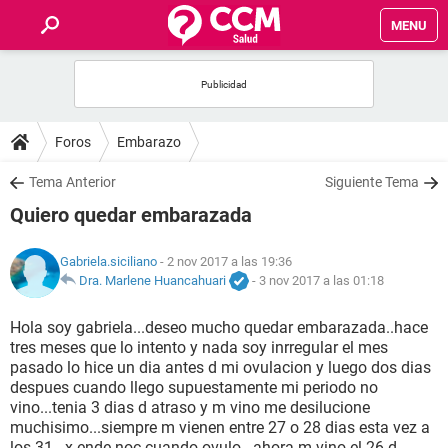
MENU
INICIO
FOROS
Foros
Embarazo
SALUD
Tema Anterior
Siguiente Tema
Quiero quedar embarazada
FAMILIA
Gabriela.siciliano
- 2 nov 2017 a las 19:36
NUTRICIÓN
Dra. Marlene Huancahuari
-
3 nov 2017 a las 01:18
Hola soy gabriela...deseo mucho quedar embarazada..hace
BIENESTAR
tres meses que lo intento y nada soy inrregular el mes
pasado lo hice un dia antes d mi ovulacion y luego dos dias
SEXUALIDAD
despues cuando llego supuestamente mi periodo no
vino...tenia 3 dias d atraso y m vino me desilucione
muchisimo...siempre m vienen entre 27 o 28 dias esta vez a
GLOSARIO
los 31...x ende noc cuando ovulo...ahora m vino el 26 d