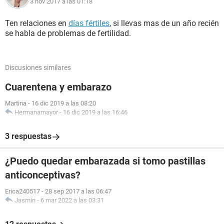
3 nov 2017 a las 01:18
Ten relaciones en
días fértiles
, si llevas mas de un año recién
se habla de problemas de fertilidad.
Discusiones similares
Cuarentena y embarazo
Martina
-
16 dic 2019 a las 08:20
Hermanamayor
-
16 dic 2019 a las 16:46
3 respuestas
¿Puedo quedar embarazada si tomo pastillas
anticonceptivas?
Erica240517
-
28 sep 2017 a las 06:47
Jasmin
-
6 mar 2022 a las 03:31