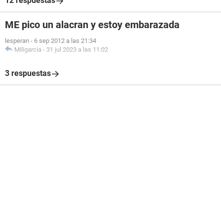
12 respuestas
ME pico un alacran y estoy embarazada
lesperan
-
6 sep 2012 a las 21:34
Miligarcia
-
31 jul 2023 a las 11:02
3 respuestas