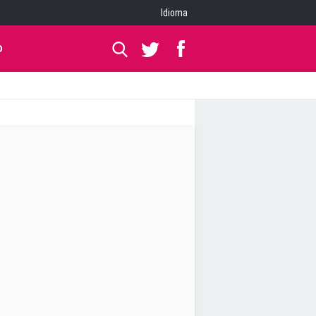
Idioma
O