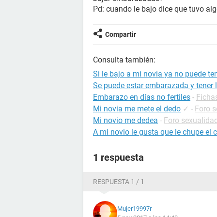
Pd: cuando le bajo dice que tuvo algo
Compartir
Consulta también:
Si le bajo a mi novia ya no puede t
Se puede estar embarazada y tener l
Embarazo en días no fertiles
-
Ficha
Mi novia me mete el dedo
✓
-
Foro s
Mi novio me dedea
-
Foro sexualida
A mi novio le gusta que le chupe el 
1 respuesta
RESPUESTA 1 / 1
Mujer19997r