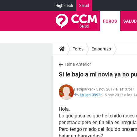
High-Tech
Salud
FOROS
SALUD
Foros
Embarazo
Tema Anterior
Si le bajo a mi novia ya no 
Petriparker
- 5 nov 2017 a las 07:47
Mujer19997r
-
5 nov 2017 a las 1
Hola,
Lo qué pasa es que he tenido roses 
penetrado pero en fin ella es irregul
Pero tengo miedo del líquido presem
bajar embarazadas?