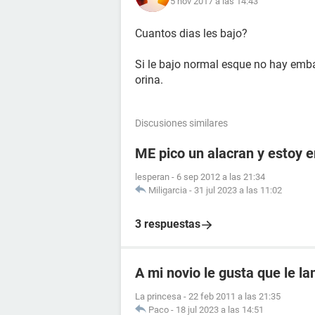
5 nov 2017 a las 14:43
Cuantos dias les bajo?
Si le bajo normal esque no hay emb
orina.
Discusiones similares
ME pico un alacran y estoy
lesperan
-
6 sep 2012 a las 21:34
Miligarcia
-
31 jul 2023 a las 11:02
3 respuestas
A mi novio le gusta que le l
La princesa
-
22 feb 2011 a las 21:35
Paco
-
18 jul 2023 a las 14:51