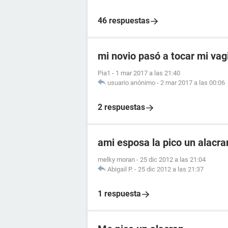
46 respuestas
mi novio pasó a tocar mi vag
Pia1
-
1 mar 2017 a las 21:40
usuario anónimo
-
2 mar 2017 a las 00:06
2 respuestas
ami esposa la pico un alacr
melky moran
-
25 dic 2012 a las 21:04
Abigail P.
-
25 dic 2012 a las 21:37
1 respuesta