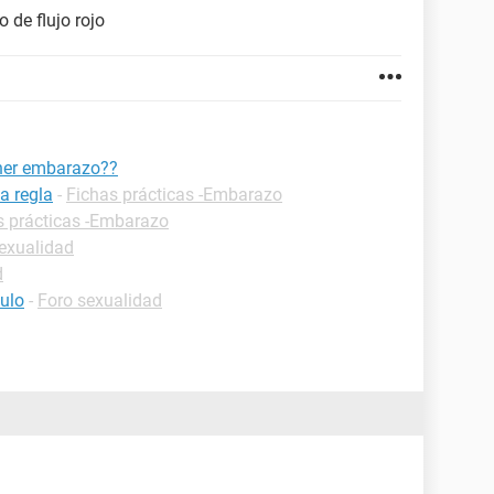
 de flujo rojo
ener embarazo??
a regla
-
Fichas prácticas -Embarazo
s prácticas -Embarazo
exualidad
d
culo
-
Foro sexualidad