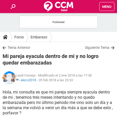
MENU
INICIO
FOROS
Foros
Embarazo
SALUD
Tema Anterior
Siguiente Tema
Mi pareja eyacula dentro de mi y no logro
FAMILIA
quedar embarazadas
NUTRICIÓN
Leydi Cornejo
- Modificado el 2 ene 2018 a las 17:38
aleco2018
-
20 feb 2018 a las 23:33
BIENESTAR
Hola, mi consulta es que mi pareja siempre eyacula dentro
de mi , tenemos tres meses intentando y no quedo
SEXUALIDAD
embarazada pero mi último periodo me vino solo un día y a
la semana me volvió a venir un día más a que se debe esto ,
porfavor ?
GLOSARIO