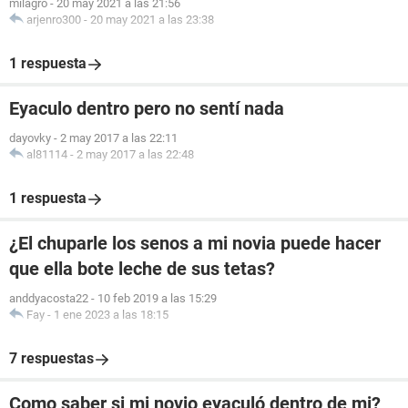
milagro
-
20 may 2021 a las 21:56
arjenro300
-
20 may 2021 a las 23:38
1 respuesta
Eyaculo dentro pero no sentí nada
dayovky
-
2 may 2017 a las 22:11
al81114
-
2 may 2017 a las 22:48
1 respuesta
¿El chuparle los senos a mi novia puede hacer
que ella bote leche de sus tetas?
anddyacosta22
-
10 feb 2019 a las 15:29
Fay
-
1 ene 2023 a las 18:15
7 respuestas
Como saber si mi novio eyaculó dentro de mi?