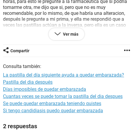
horas, para esto le pregunté a la farmacéutica que si podría
tomarme otra, me dijo que si, pero que no es muy
recomendable, por lo mismo, de que habría una alteracion,
después le pregunte a mi prima, y ella me respondió que a
veces las pastillas actúan a la inversa, pero ella es un caso
algo más especial porque tomo como 5, la pregunta es, si es
Ver más
cierto que actúan a la inversa, y si existe un gran riesgo de
quedar embarazada, he estado haciendo "cuentas" por
decirlo así ya que, como regle el 23, podría darse el caso, de
Compartir
que fuera la nueva regla, y entonces me baje dentro de los
días aproximados, q son de 5-10, ya que dicen q esto pasa
Consulta también:
cuando aún no se está ovulando, pero existe el otro lado,
podría ser que esté en días de ovulación porque, por la regla
La pastilla del día siguiente ayuda a quedar embarazada?
q se me adelanto, es perteneciente a la de enero y se supone
Pastilla del dia después
q sin la toma de la pastilla me bajaría más o menos a partir
Días imposibles de quedar embarazada
del 14, pero como existe un descontrol, nada es exacto, solo
q tengo miedo de q la pastilla si actúe a la viceversa ...
Cuantas veces se puede tomar la pastilla del dia despues
Se puede quedar embarazada teniendo quistes
Si tengo candidiasis puedo quedar embarazada
2 respuestas