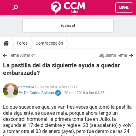
MENU
INICIO
FOROS
Foros
Contracepción
SALUD
Tema Anterior
Siguiente Tema
La pastilla del día siguiente ayuda a quedar
FAMILIA
embarazada?
NUTRICIÓN
garces345
- 5 ene 2018 a las 00:12
Dr. Carlos Salinas
-
20 ene 2018 a las 04:36
BIENESTAR
Lo que sucede es que, ya van tres veces que tomó la pastilla
dela siguiente, sé que es mala, porque ahora tengo un
SEXUALIDAD
descontrol hormonal; la primera toma fue en Julio, la
segunda el 17 de diciembre y regle el 23 (se adelantó) y volví
a tomar otra el 03 de enero (ayer), pero fue dentro de las 24
GLOSARIO