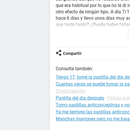
que era habitual por lo que no le d
otro efecto de ningún tipo. A día 7
hace 6 días y llevo unos días muy 
que tarde tanto? ¿Puede haber fall
recomendación?
Agradecería una respuesta lo antes
Compartir
Consulta también:
Tengo 17, tomé la pastilla del día d
Cuantas veces se puede tomar la pas
Contracepción
Pastilla del dia después
-
Fichas prá
Tomo pastillas anticonceptivas y no
Ya me termine las pastillas anticon
Manchas marrones pero no me baja 