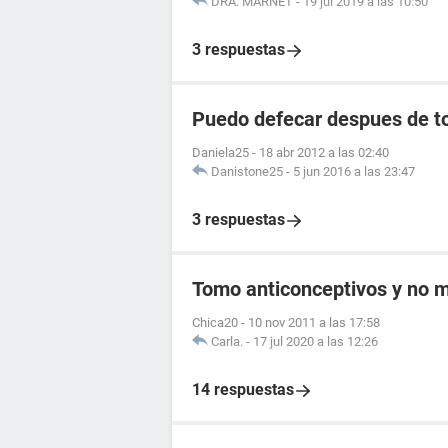
DRA. MARNET
-
19 jul 2019 a las 10:50
3 respuestas
Puedo defecar despues de to
Daniela25
-
18 abr 2012 a las 02:40
Danistone25
-
5 jun 2016 a las 23:47
3 respuestas
Tomo anticonceptivos y no me
Chica20
-
10 nov 2011 a las 17:58
Carla.
-
17 jul 2020 a las 12:26
14 respuestas