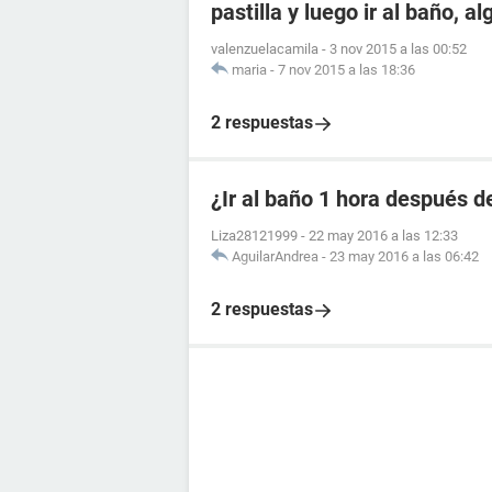
pastilla y luego ir al baño, a
valenzuelacamila
-
3 nov 2015 a las 00:52
maria
-
7 nov 2015 a las 18:36
2 respuestas
¿Ir al baño 1 hora después de
Liza28121999
-
22 may 2016 a las 12:33
AguilarAndrea
-
23 may 2016 a las 06:42
2 respuestas