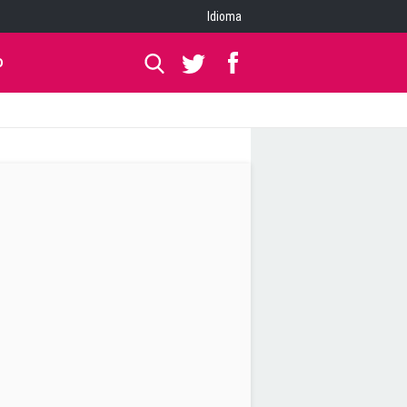
Idioma
O