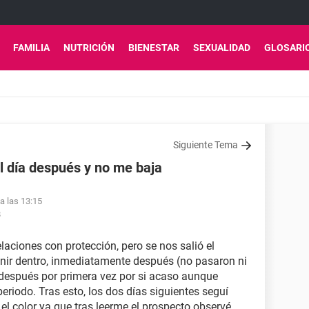
FAMILIA
NUTRICIÓN
BIENESTAR
SEXUALIDAD
GLOSARI
Siguiente Tema
el día después y no me baja
a las 13:15
8
laciones con protección, pero se nos salió el
enir dentro, inmediatamente después (no pasaron ni
a después por primera vez por si acaso aunque
eriodo. Tras esto, los dos días siguientes seguí
l color ya que tras leerme el prospecto observé