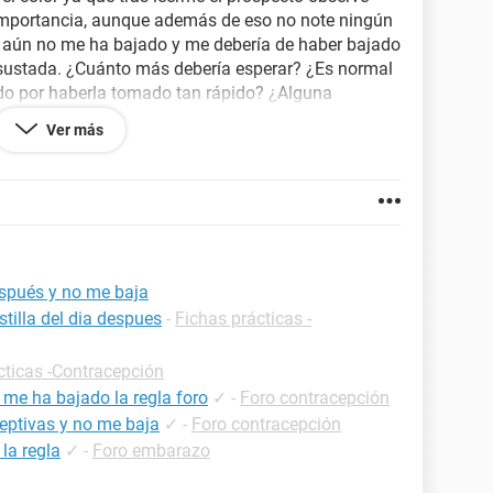
i importancia, aunque además de eso no note ningún
/1 aún no me ha bajado y me debería de haber bajado
asustada. ¿Cuánto más debería esperar? ¿Es normal
ado por haberla tomado tan rápido? ¿Alguna
Ver más
 posible porfa. Muchas gracias de antemano!!
espués y no me baja
tilla del dia despues
-
Fichas prácticas -
cticas -Contracepción
 me ha bajado la regla foro
✓
-
Foro contracepción
ceptivas y no me baja
✓
-
Foro contracepción
la regla
✓
-
Foro embarazo