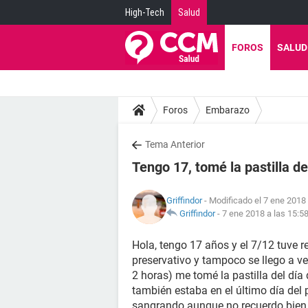
High-Tech
Salud
FOROS
SALUD
Foros
Embarazo
Tema Anterior
Tengo 17, tomé la pastilla d
Griffindor
- Modificado el 7 ene 2018 
Griffindor
-
7 ene 2018 a las 15:5
Hola, tengo 17 años y el 7/12 tuve re
preservativo y tampoco se llego a v
2 horas) me tomé la pastilla del dí
también estaba en el último día del p
sangrando aunque no recuerdo bien e