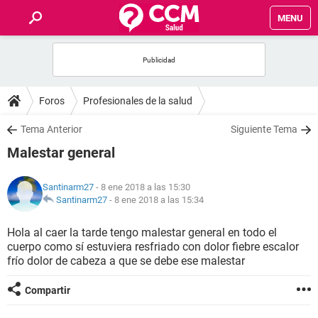
MENU
INICIO
FOROS
Foros
Profesionales de la salud
SALUD
Tema Anterior
Siguiente Tema
Malestar general
FAMILIA
Santinarm27
- 8 ene 2018 a las 15:30
NUTRICIÓN
Santinarm27
-
8 ene 2018 a las 15:34
Hola al caer la tarde tengo malestar general en todo el
BIENESTAR
cuerpo como sí estuviera resfriado con dolor fiebre escalor
frío dolor de cabeza a que se debe ese malestar
SEXUALIDAD
Compartir
GLOSARIO