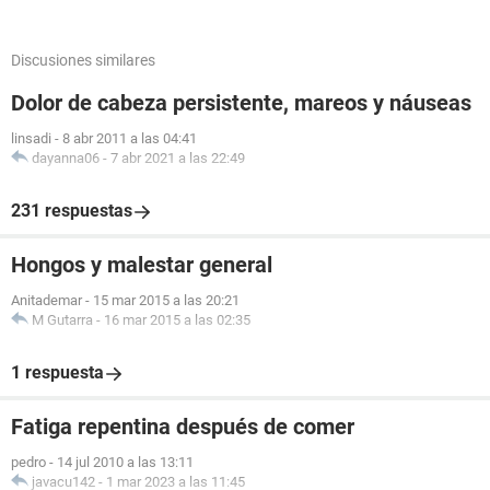
Discusiones similares
Dolor de cabeza persistente, mareos y náuseas
linsadi
-
8 abr 2011 a las 04:41
dayanna06
-
7 abr 2021 a las 22:49
231 respuestas
Hongos y malestar general
Anitademar
-
15 mar 2015 a las 20:21
M Gutarra
-
16 mar 2015 a las 02:35
1 respuesta
Fatiga repentina después de comer
pedro
-
14 jul 2010 a las 13:11
javacu142
-
1 mar 2023 a las 11:45