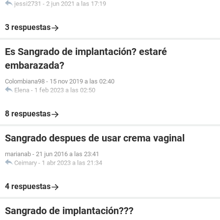
jessi2731
-
2 jun 2021 a las 17:19
3 respuestas
Es Sangrado de implantación? estaré
embarazada?
Colombiana98
-
15 nov 2019 a las 02:40
Elena
-
1 feb 2023 a las 02:50
8 respuestas
Sangrado despues de usar crema vaginal
marianab
-
21 jun 2016 a las 23:41
Ceimary
-
1 abr 2023 a las 21:34
4 respuestas
Sangrado de implantación???