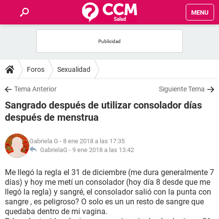
MENU
INICIO
FOROS
Foros
Sexualidad
SALUD
Tema Anterior
Siguiente Tema
Sangrado después de utilizar consolador días
FAMILIA
después de menstrua
NUTRICIÓN
Gabriela G
- 8 ene 2018 a las 17:35
GabrielaG -
9 ene 2018 a las 13:42
BIENESTAR
Me llegó la regla el 31 de diciembre (me dura generalmente 7
días) y hoy me metí un consolador (hoy día 8 desde que me
SEXUALIDAD
llegó la regla) y sangré, el consolador salió con la punta con
sangre , es peligroso? O solo es un un resto de sangre que
quedaba dentro de mi vagina.
GLOSARIO