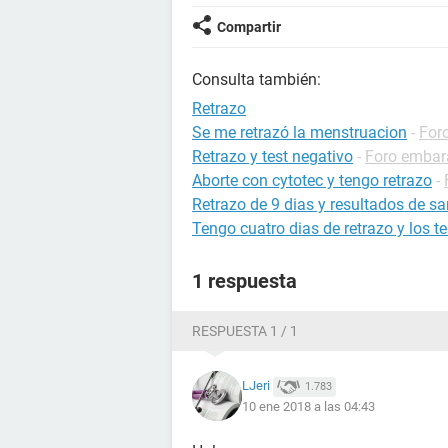
Compartir
Consulta también:
Retrazo
Se me retrazó la menstruacion
-
For
Retrazo y test negativo
-
Foro embar
Aborte con cytotec y tengo retrazo
-
Retrazo de 9 dias y resultados de s
Tengo cuatro dias de retrazo y los 
1 respuesta
RESPUESTA 1 / 1
LJeri
1.783
10 ene 2018 a las 04:43