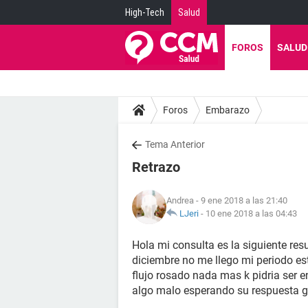
High-Tech
Salud
FOROS
SALUD
Foros
Embarazo
Tema Anterior
Retrazo
Andrea
- 9 ene 2018 a las 21:40
LJeri
-
10 ene 2018 a las 04:43
Hola mi consulta es la siguiente re
diciembre no me llego mi periodo e
flujo rosado nada mas k pidria ser e
algo malo esperando su respuesta g