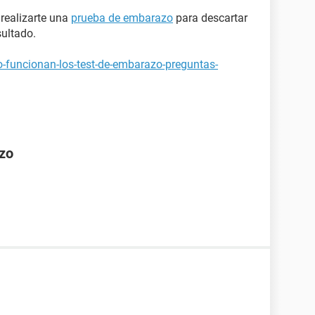
 realizarte una
prueba de embarazo
para descartar
sultado.
-funcionan-los-test-de-embarazo-preguntas-
azo