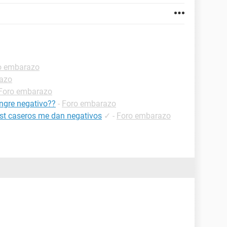
o embarazo
azo
Foro embarazo
angre negativo??
-
Foro embarazo
test caseros me dan negativos
✓
-
Foro embarazo