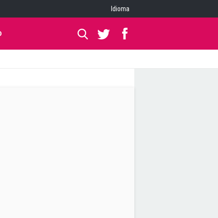
Idioma
O