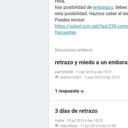
Hola,
hay posibilidad de
embarazo
, debes
esta posibilidad. Haznos saber el re
Puedes revisar:
https://salud.ccm.net/faq/256-como
frecuentes
Discusiones similares
retrazo y miedo a un embsr
pachito098
-
7 sep 2015 a las 19:31
andrea12457
-
7 sep 2015 a las 23:21
1 respuesta
3 días de retrazo
mabe
-
10 jul 2013 a las 18:23
Aída María
-
11 jul 2013 a las 01:08