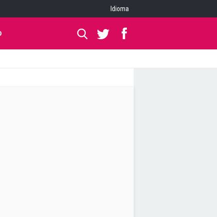
Idioma
O