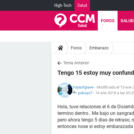
High-Tech
Salud
FOROS
SALUD
Foros
Embarazo
Tema Anterior
Tengo 15 estoy muy confund
Yayaofgrave
- Modificado el 15 ene 
pokoyo7
-
16 ene 2018 a las 03:2
Hola, tuve relaciones el 6 de Diciem
termino dentro.. Me bajo un sangrado
pero ahora tengo 5 dias de retraso, 
entonces nose si estoy embarazada 