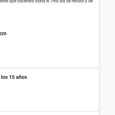
ienes que hacertela hasta el 7mo dia de retraso y de
5cm
 los 15 años