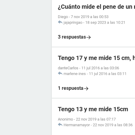
¿Cuánto mide el pene de un 
Diego
-
7 nov 2019 a las 00:53
jajapringao
-
18 sep 2023 a las 10:21
3 respuestas
Tengo 17 y me mide 15 cm, h
danteCarlos
-
11 jul 2016 a las 03:06
marlene-ines
-
11 jul 2016 a las 03:11
1 respuesta
Tengo 13 y me mide 15cm
Anonimo
-
22 nov 2019 a las 07:17
Hermanamayor
-
22 nov 2019 a las 08:36