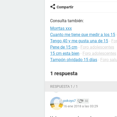
Compartir
Consulta también:
Morrtas xxx
Cuanto me tiene que medir a los 15
Tengo 40 y me gusta una de 15
-
Fo
Pene de 15 cm
-
Foro adolescentes
15 cm esta bien
-
Foro adolescentes
Tampón olvidado 15 días
-
Foro sal
1 respuesta
RESPUESTA 1 / 1
pokoyo7
32
16 ene 2018 a las 03:29