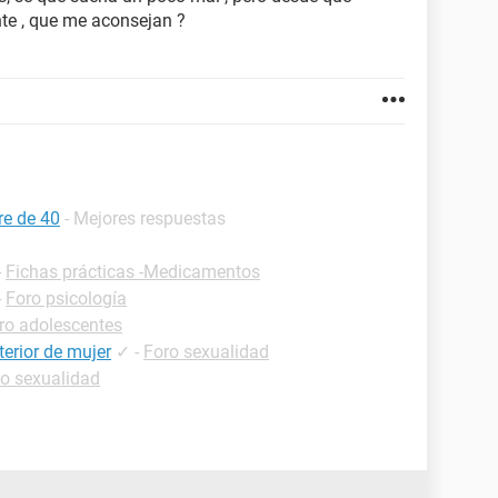
nte , que me aconsejan ?
e de 40
- Mejores respuestas
-
Fichas prácticas -Medicamentos
-
Foro psicología
ro adolescentes
erior de mujer
✓
-
Foro sexualidad
o sexualidad