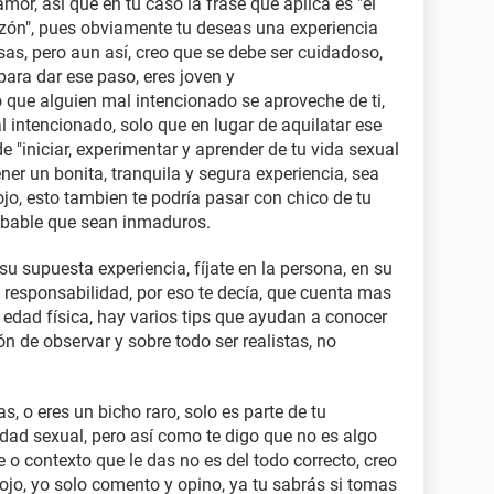
mor, así que en tu caso la frase que aplica es "el
zón", pues obviamente tu deseas una experiencia
sas, pero aun así, creo que se debe ser cuidadoso,
ara dar ese paso, eres joven y
 que alguien mal intencionado se aproveche de ti,
 intencionado, solo que en lugar de aquilatar ese
de "iniciar, experimentar y aprender de tu vida sexual
tener un bonita, tranquila y segura experiencia, sea
jo, esto tambien te podría pasar con chico de tu
obable que sean inmaduros.
su supuesta experiencia, fíjate en la persona, en su
 responsabilidad, por eso te decía, que cuenta mas
 edad física, hay varios tips que ayudan a conocer
ón de observar y sobre todo ser realistas, no
, o eres un bicho raro, solo es parte de tu
idad sexual, pero así como te digo que no es algo
 o contexto que le das no es del todo correcto, creo
ojo, yo solo comento y opino, ya tu sabrás si tomas