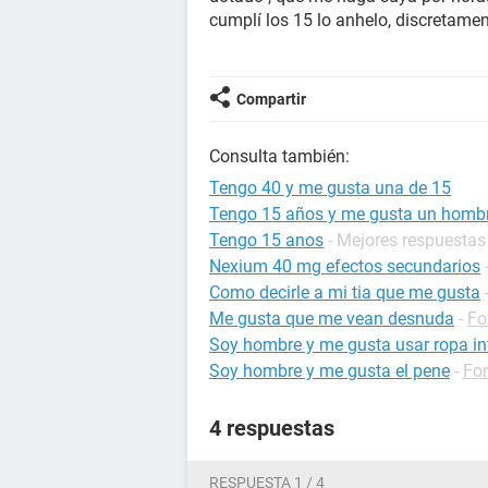
cumplí los 15 lo anhelo, discretame
Compartir
Consulta también:
Tengo 40 y me gusta una de 15
Tengo 15 años y me gusta un hombr
Tengo 15 anos
- Mejores respuestas
Nexium 40 mg efectos secundarios
Como decirle a mi tia que me gusta
Me gusta que me vean desnuda
-
Fo
Soy hombre y me gusta usar ropa int
Soy hombre y me gusta el pene
-
For
4 respuestas
RESPUESTA 1 / 4