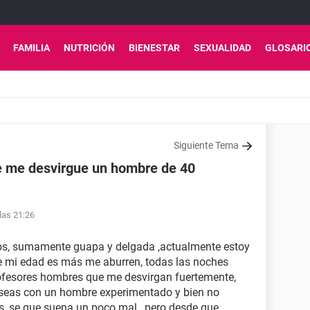
FAMILIA
NUTRICIÓN
BIENESTAR
SEXUALIDAD
GLOSARI
Siguiente Tema
e me desvirgue un hombre de 40
las 21:26
os, sumamente guapa y delgada ,actualmente estoy
de mi edad es más me aburren, todas las noches
rofesores hombres que me desvirgan fuertemente,
z seas con un hombre experimentado y bien no
s, se que suena un poco mal , pero desde que