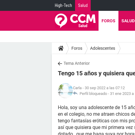
High-Tech
Salud
FOROS
SALUD
Foros
Adolescentes
Tema Anterior
Tengo 15 años y quisiera qu
Carla
- 30 sep 2022 a las 07:12
Perfil bloqueado -
31 ene 2023 a 
Hola, soy una adolescente de 15 añ
en el colegio, no me atraen chicos 
tengo fantasías eróticas con mis p
así que quisiera que mi primera ve
dotado , que me haga suya por hora