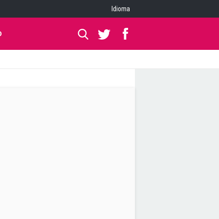
Idioma
O