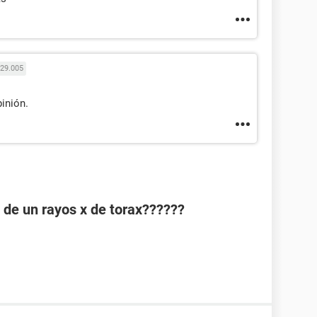
29.005
inión.
o de un rayos x de torax??????