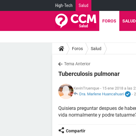
High-Tech
Salud
FOROS
SALUD
Foros
Salud
Tema Anterior
Tuberculosis pulmonar
KevinTruenque
- 15 ene 2018 a las 2
Dra. Marlene Huancahuari
-
2
Quisiera preguntar despues de haber
vida normalmente y podre tatuarme
Compartir