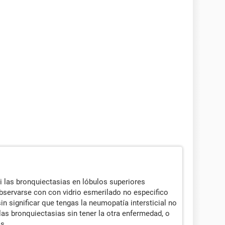
i las bronquiectasias en lóbulos superiores
bservarse con con vidrio esmerilado no especifico
sin significar que tengas la neumopatía intersticial no
as bronquiectasias sin tener la otra enfermedad, o
as