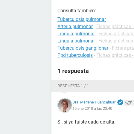
Consulta también:
Tuberculosis pulmonar
Arteria pulmonar
-
Fichas prácticas 
Lingula pulmonar
-
Fichas prácticas
Língula pulmonar
-
Fichas prácticas
Tuberculosis ganglionar
-
Fichas prá
Ppd tuberculosis
-
Fichas prácticas -
1 respuesta
RESPUESTA 1 / 1
Dra. Marlene Huancahuari
15 ene 2018 a las 23:40
Si, si ya fuiste dada de alta.