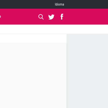
Idioma
O