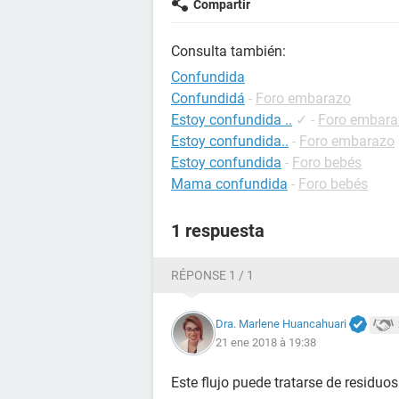
Compartir
Consulta también:
Confundida
Confundidá
-
Foro embarazo
Estoy confundida ..
✓
-
Foro embara
Estoy confundida..
-
Foro embarazo
Estoy confundida
-
Foro bebés
Mama confundida
-
Foro bebés
1 respuesta
RÉPONSE 1 / 1
Dra. Marlene Huancahuari
21 ene 2018 à 19:38
Este flujo puede tratarse de residuos