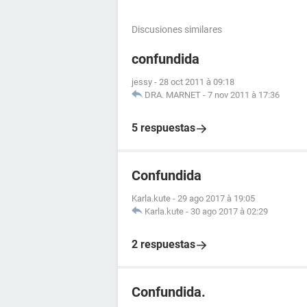
Discusiones similares
confundida
jessy
-
28 oct 2011 à 09:18
DRA. MARNET
-
7 nov 2011 à 17:36
5 respuestas
Confundida
Karla.kute
-
29 ago 2017 à 19:05
Karla.kute
-
30 ago 2017 à 02:29
2 respuestas
Confundida.