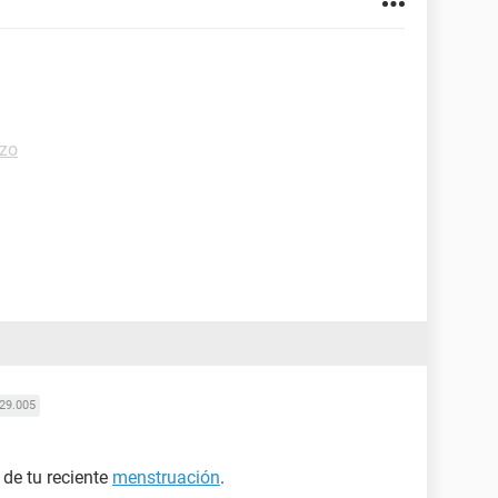
zo
29.005
 de tu reciente
menstruación
.