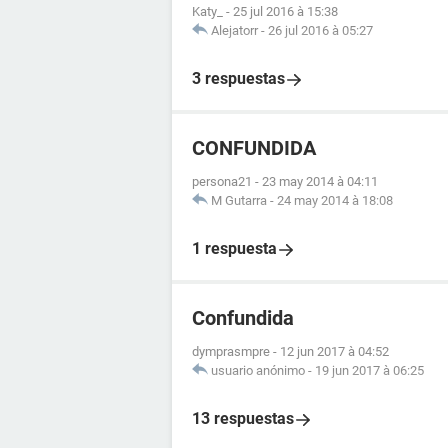
Katy_
-
25 jul 2016 à 15:38
Alejatorr
-
26 jul 2016 à 05:27
3 respuestas
CONFUNDIDA
persona21
-
23 may 2014 à 04:11
M Gutarra
-
24 may 2014 à 18:08
1 respuesta
Confundida
dymprasmpre
-
12 jun 2017 à 04:52
usuario anónimo
-
19 jun 2017 à 06:25
13 respuestas