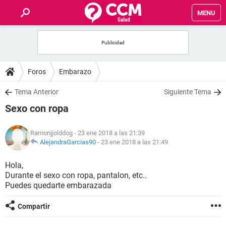
MENU
INICIO
FOROS
Foros
Embarazo
SALUD
Tema Anterior
Siguiente Tema
Sexo con ropa
FAMILIA
Ramonjjolddog
- 23 ene 2018 a las 21:39
NUTRICIÓN
AlejandraGarcias90
-
23 ene 2018 a las 21:49
Hola,
BIENESTAR
Durante el sexo con ropa, pantalon, etc..
Puedes quedarte embarazada
SEXUALIDAD
Compartir
GLOSARIO