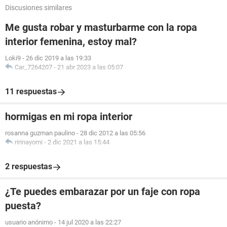
Discusiones similares
Me gusta robar y masturbarme con la ropa
interior femenina, estoy mal?
Loki9
-
26 dic 2019 a las 19:33
Car_7264207
-
21 abr 2023 a las 05:07
11 respuestas
hormigas en mi ropa interior
rosanna guzman paulino
-
28 dic 2012 a las 05:56
ririnayomi
-
2 dic 2021 a las 15:44
2 respuestas
¿Te puedes embarazar por un faje con ropa
puesta?
usuario anónimo
-
14 jul 2020 a las 22:27