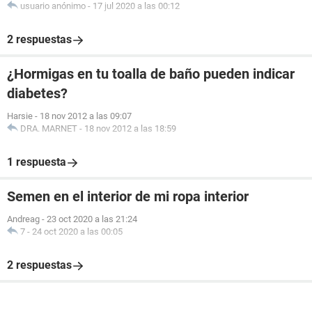
usuario anónimo
-
17 jul 2020 a las 00:12
2 respuestas
¿Hormigas en tu toalla de baño pueden indicar
diabetes?
Harsie
-
18 nov 2012 a las 09:07
DRA. MARNET
-
18 nov 2012 a las 18:59
1 respuesta
Semen en el interior de mi ropa interior
Andreag
-
23 oct 2020 a las 21:24
7
-
24 oct 2020 a las 00:05
2 respuestas