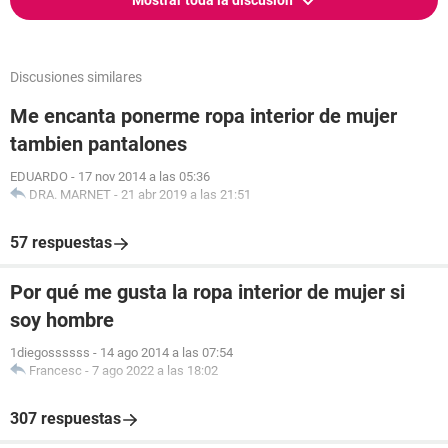
Mostrar toda la discusión
Discusiones similares
Me encanta ponerme ropa interior de mujer
tambien pantalones
EDUARDO
-
17 nov 2014 a las 05:36
DRA. MARNET
-
21 abr 2019 a las 21:51
57 respuestas
Por qué me gusta la ropa interior de mujer si
soy hombre
1diegossssss
-
14 ago 2014 a las 07:54
Francesc
-
7 ago 2022 a las 18:02
307 respuestas