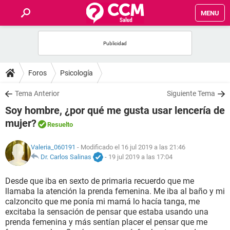
MENU
INICIO
FOROS
Foros
Psicología
SALUD
Tema Anterior
Siguiente Tema
Soy hombre, ¿por qué me gusta usar lencería de
FAMILIA
mujer?
Resuelto
NUTRICIÓN
Valeria_060191
- Modificado el 16 jul 2019 a las 21:46
Dr. Carlos Salinas
-
19 jul 2019 a las 17:04
BIENESTAR
Desde que iba en sexto de primaria recuerdo que me
llamaba la atención la prenda femenina. Me iba al baño y mi
SEXUALIDAD
calzoncito que me ponía mi mamá lo hacía tanga, me
excitaba la sensación de pensar que estaba usando una
prenda femenina y más sentían placer el pensar que me
GLOSARIO