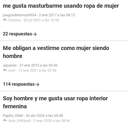
me gusta masturbarme usando ropa de mujer
juegosdetronos9934
-
2 ene 2017 a las 08:15
Cristina
-
20 jul 2021 a las 16:35
22 respuestas
Me obligan a vestirme como mujer siendo
hombre
xxjuanxx
-
27 ene 2015 a las 00:49
rock
-
12 ene 2021 a las 02:54
114 respuestas
Soy hombre y me gusta usar ropa interior
femenina
Papito_5568
-
26 abr 2020 a las 05:48
Ania_Kirkland
-
2 may 2020 a las 08:46