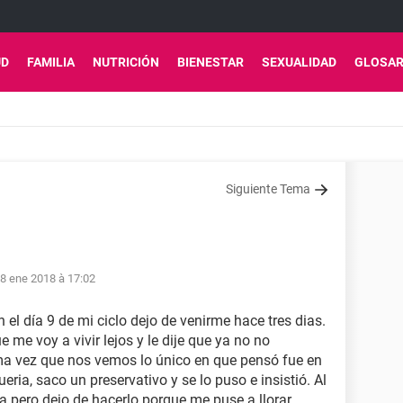
UD
FAMILIA
NUTRICIÓN
BIENESTAR
SEXUALIDAD
GLOSAR
Siguiente Tema
8 ene 2018 à 17:02
n el día 9 de mi ciclo dejo de venirme hace tres dias.
 me voy a vivir lejos y le dije que ya no no
ima vez que nos vemos lo único en que pensó fue en
ueria, saco un preservativo y se lo puso e insistió. Al
za pero dejo de hacerlo porque me puse a llorar