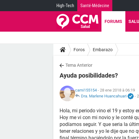
High-Tech
Santé-Médecine
FORUMS
SAL
Foros
Embarazo
Tema Anterior
Ayuda posibilidades?
cami155154
- 28 ene 2018 à 06:19
Dra. Marlene Huancahuari
-
2
Hola, mi periodo vino el 19 y estoy e
Hoy me vi con mi novio y le conté que
podíamos seguir. Y que seria la últ
tener relaciones y yo le dije que no q
final término haciéndolo por la fuer