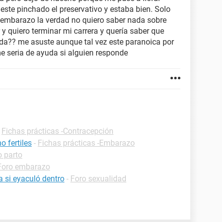
 este pinchado el preservativo y estaba bien. Solo
e embarazo la verdad no quiero saber nada sobre
y quiero terminar mi carrera y quería saber que
da?? me asuste aunque tal vez este paranoica por
e seria de ayuda si alguien responde
-
Fichas prácticas -Contracepción
 fertiles
-
Fichas prácticas -Embarazo
o parto
Foro embarazo
 si eyaculó dentro
-
Foro sexualidad