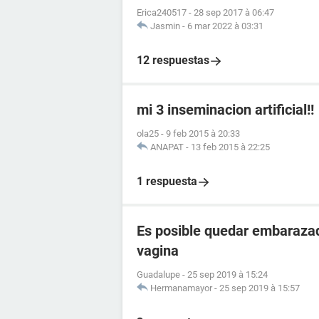
Erica240517
-
28 sep 2017 à 06:47
Jasmin
-
6 mar 2022 à 03:31
12 respuestas
mi 3 inseminacion artificial!!
ola25
-
9 feb 2015 à 20:33
ANAPAT
-
13 feb 2015 à 22:25
1 respuesta
Es posible quedar embarazad
vagina
Guadalupe
-
25 sep 2019 à 15:24
Hermanamayor
-
25 sep 2019 à 15:57