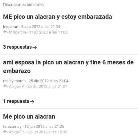
Discusiones similares
ME pico un alacran y estoy embarazada
lesperan
-
6 sep 2012 a las 21:34
Miligarcia
-
31 jul 2023 a las 11:02
3 respuestas
ami esposa la pico un alacran y tine 6 meses de
embarazo
melky moran
-
25 dic 2012 a las 21:04
Abigail P.
-
25 dic 2012 a las 21:37
1 respuesta
Me pico un alacran
terezamay
-
12 jun 2015 a las 21:25
Abigail P.
-
22 jun 2015 a las 15:35