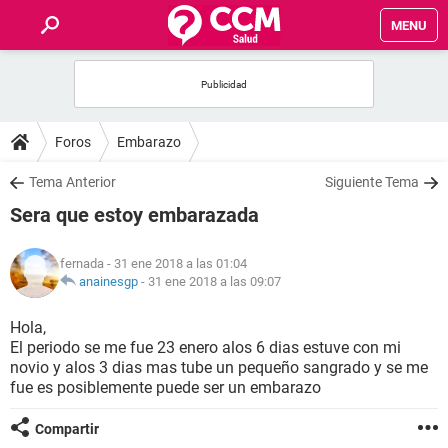
MENU
INICIO
FOROS
Foros
Embarazo
SALUD
Tema Anterior
Siguiente Tema
Sera que estoy embarazada
FAMILIA
fernada
- 31 ene 2018 a las 01:04
NUTRICIÓN
anainesgp
-
31 ene 2018 a las 09:07
Hola,
BIENESTAR
El periodo se me fue 23 enero alos 6 dias estuve con mi
novio y alos 3 dias mas tube un pequeño sangrado y se me
SEXUALIDAD
fue es posiblemente puede ser un embarazo
Compartir
GLOSARIO