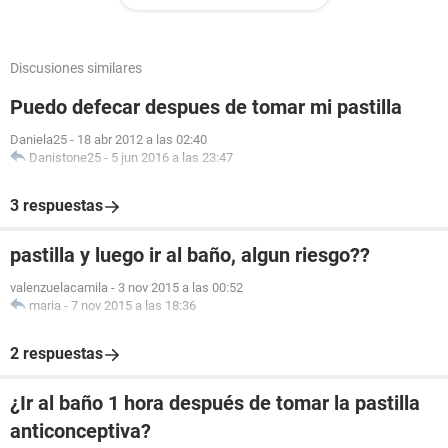
Discusiones similares
Puedo defecar despues de tomar mi pastilla
Daniela25
-
18 abr 2012 a las 02:40
Danistone25
-
5 jun 2016 a las 23:47
3 respuestas
pastilla y luego ir al baño, algun riesgo??
valenzuelacamila
-
3 nov 2015 a las 00:52
maria
-
7 nov 2015 a las 18:36
2 respuestas
¿Ir al baño 1 hora después de tomar la pastilla
anticonceptiva?