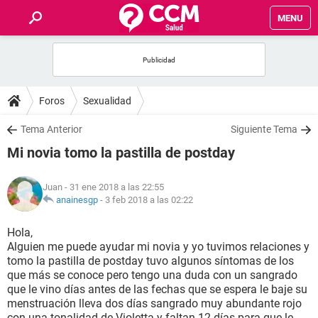
MENU
INICIO
FOROS
Foros
Sexualidad
SALUD
Tema Anterior
Siguiente Tema
Mi novia tomo la pastilla de postday
FAMILIA
Juan
- 31 ene 2018 a las 22:55
NUTRICIÓN
anainesgp
-
3 feb 2018 a las 02:22
Hola,
BIENESTAR
Alguien me puede ayudar mi novia y yo tuvimos relaciones y
tomo la pastilla de postday tuvo algunos síntomas de los
SEXUALIDAD
que más se conoce pero tengo una duda con un sangrado
que le vino días antes de las fechas que se espera le baje su
menstruación lleva dos días sangrado muy abundante rojo
GLOSARIO
con una tonalidad de Violetta y faltan 12 días para que le