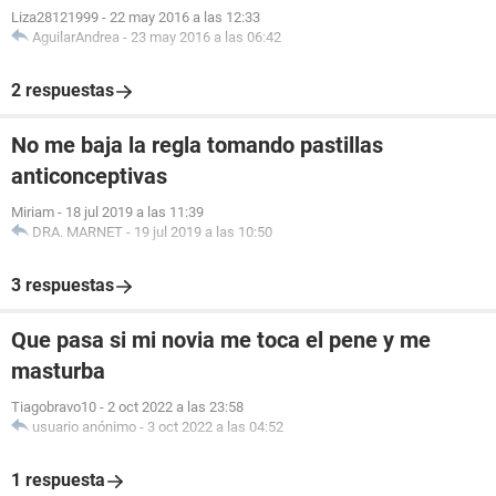
Liza28121999
-
22 may 2016 a las 12:33
AguilarAndrea
-
23 may 2016 a las 06:42
2 respuestas
No me baja la regla tomando pastillas
anticonceptivas
Miriam
-
18 jul 2019 a las 11:39
DRA. MARNET
-
19 jul 2019 a las 10:50
3 respuestas
Que pasa si mi novia me toca el pene y me
masturba
Tiagobravo10
-
2 oct 2022 a las 23:58
usuario anónimo
-
3 oct 2022 a las 04:52
1 respuesta