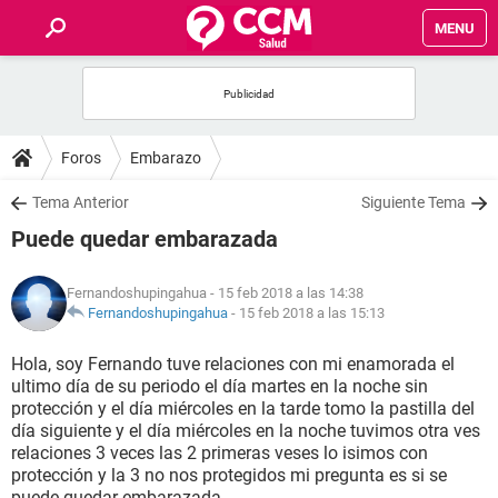
MENU
INICIO
FOROS
Foros
Embarazo
SALUD
Tema Anterior
Siguiente Tema
Puede quedar embarazada
FAMILIA
Fernandoshupingahua
- 15 feb 2018 a las 14:38
NUTRICIÓN
Fernandoshupingahua
-
15 feb 2018 a las 15:13
Hola, soy Fernando tuve relaciones con mi enamorada el
BIENESTAR
ultimo día de su periodo el día martes en la noche sin
protección y el día miércoles en la tarde tomo la pastilla del
SEXUALIDAD
día siguiente y el día miércoles en la noche tuvimos otra ves
relaciones 3 veces las 2 primeras veses lo isimos con
protección y la 3 no nos protegidos mi pregunta es si se
GLOSARIO
puede quedar embarazada