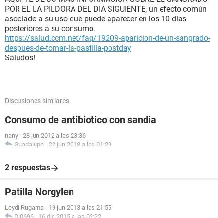
POR EL LA PILDORA DEL DIA SIGUIENTE, un efecto común
asociado a su uso que puede aparecer en los 10 días
posteriores a su consumo.
https://salud.ccm.net/faq/19209-aparicion-de-un-sangrado-
despues-de-tomar-la-pastilla-postday
Saludos!
Discusiones similares
Consumo de antibiotico con sandia
nany
-
28 jun 2012 a las 23:36
Guadalupe
-
22 jun 2018 a las 01:29
2 respuestas
Patilla Norgylen
Leydi Rugama
-
19 jun 2013 a las 21:55
Di0696
-
16 dic 2015 a las 02:22