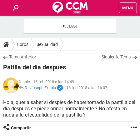
MENU
INICIO
FOROS
Foros
Sexualidad
SALUD
Tema Anterior
Siguiente Tema
Patilla del dia despues
FAMILIA
Nicole
- 16 feb 2018 a las 14:49
NUTRICIÓN
Dr. Joseph Exebio
-
16 feb 2018 a las 16:07
Hola, queria saber si despies de haber tomado la pastilla del
BIENESTAR
dia despues se piede orinar normalmente ? No afecta en
nada a la efectualidad de la pastilla ?
SEXUALIDAD
Compartir
GLOSARIO