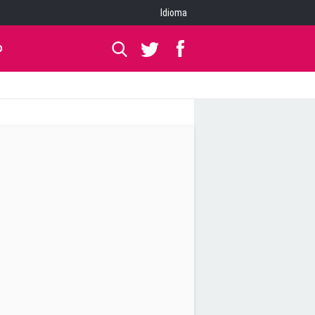
Idioma
O