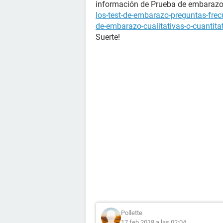
información de Prueba de embara
los-test-de-embarazo-preguntas-fre
de-embarazo-cualitativas-o-cuantita
Suerte!
Pollette
17 feb 2018 a las 02:04