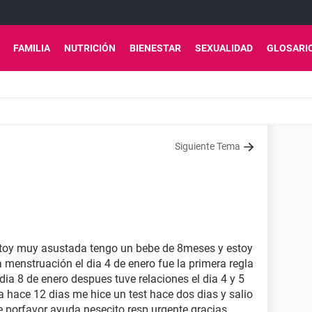
FAMILIA
NUTRICIÓN
BIENESTAR
SEXUALIDAD
GLOSARI
Siguiente Tema
stoy muy asustada tengo un bebe de 8meses y estoy
a menstruación el dia 4 de enero fue la primera regla
dia 8 de enero despues tuve relaciones el dia 4 y 5
a hace 12 dias me hice un test hace dos dias y salio
e porfavor ayuda nesecito resp urgente gracias