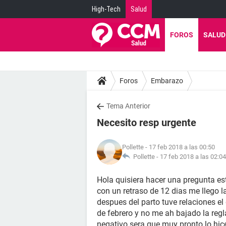
High-Tech
Salud
FOROS
SALUD
Foros
Embarazo
Tema Anterior
Necesito resp urgente
Pollette
- 17 feb 2018 a las 00:50
Pollette -
17 feb 2018 a las 02:04
Hola quisiera hacer una pregunta e
con un retraso de 12 dias me llego l
despues del parto tuve relaciones el 
de febrero y no me ah bajado la regl
negativo sera que muy pronto lo hic