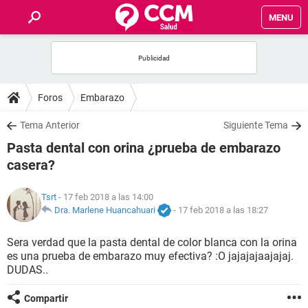
MENU
INICIO
FOROS
Foros
Embarazo
SALUD
Tema Anterior
Siguiente Tema
Pasta dental con orina ¿prueba de embarazo
FAMILIA
casera?
NUTRICIÓN
Tsrt
- 17 feb 2018 a las 14:00
Dra. Marlene Huancahuari
-
17 feb 2018 a las 18:27
BIENESTAR
Sera verdad que la pasta dental de color blanca con la orina
es una prueba de embarazo muy efectiva? :O jajajajaajajaj.
SEXUALIDAD
DUDAS..
GLOSARIO
Compartir