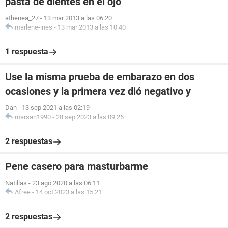
pasta de dientes en el ojo
athenea_27
-
13 mar 2013 a las 06:20
marlene-ines
-
13 mar 2013 a las 10:40
1 respuesta
Use la misma prueba de embarazo en dos
ocasiones y la primera vez dió negativo y
Dan
-
13 sep 2021 a las 02:19
marsan1990
-
28 sep 2023 a las 09:26
2 respuestas
Pene casero para masturbarme
Natillas
-
23 ago 2020 a las 06:11
Afree
-
14 oct 2023 a las 15:21
2 respuestas