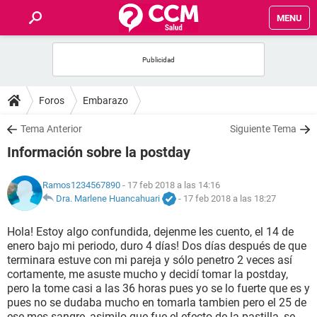
MENU
INICIO
FOROS
Foros
Embarazo
SALUD
Tema Anterior
Siguiente Tema
Información sobre la postday
FAMILIA
Ramos1234567890
- 17 feb 2018 a las 14:16
NUTRICIÓN
Dra. Marlene Huancahuari
-
17 feb 2018 a las 18:27
Hola! Estoy algo confundida, dejenme les cuento, el 14 de
BIENESTAR
enero bajo mi periodo, duro 4 días! Dos días después de que
terminara estuve con mi pareja y sólo penetro 2 veces así
SEXUALIDAD
cortamente, me asuste mucho y decidí tomar la postday,
pero la tome casi a las 36 horas pues yo se lo fuerte que es y
pues no se dudaba mucho en tomarla tambien pero el 25 de
GLOSARIO
ese mes sangre, asimilo que fue el efecto de la pastilla, se