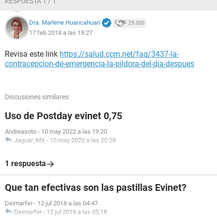
RESPUESTA 1 / 1
Dra. Marlene Huancahuari
29.005
17 feb 2018 a las 18:27
Revisa este link
https://salud.ccm.net/faq/3437-la-
contracepcion-de-emergencia-la-pildora-del-dia-despues
Discusiones similares
Uso de Postday evinet 0,75
Andreasoto
-
10 may 2022 a las 19:20
Jaguar_MX
-
10 may 2022 a las 20:28
1 respuesta
Que tan efectivas son las pastillas Evinet?
Deimarfer
-
12 jul 2018 a las 04:47
Deimarfer
-
12 jul 2018 a las 05:18