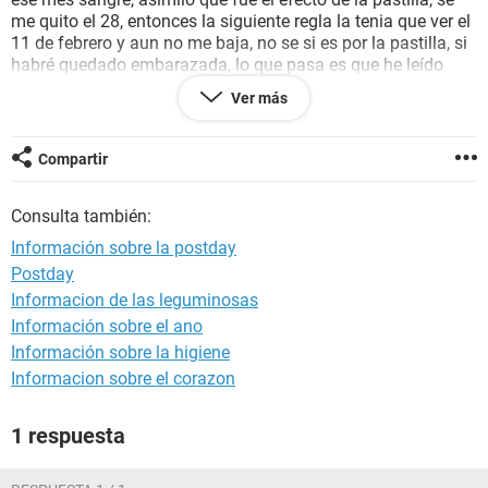
me quito el 28, entonces la siguiente regla la tenia que ver el
11 de febrero y aun no me baja, no se si es por la pastilla, si
habré quedado embarazada, lo que pasa es que he leído
mucho y tanta informacion confunde, leí que tenia que
Ver más
contar mi periodo desde el ultimo sangrado para acá que
supuestamente era efecto de la pastilla, estoy muy
confundida, no me siento estresada pero si alguien me
Compartir
explica mejor se lo agradeceré, he de aclararles que desde
esa fecha no he tenido relaciones.
Consulta también:
Información sobre la postday
Postday
Informacion de las leguminosas
Información sobre el ano
Información sobre la higiene
Informacion sobre el corazon
1 respuesta