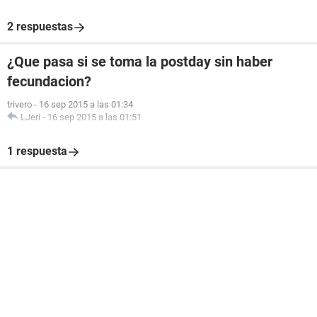
2 respuestas
¿Que pasa si se toma la postday sin haber
fecundacion?
trivero
-
16 sep 2015 a las 01:34
LJeri
-
16 sep 2015 a las 01:51
1 respuesta